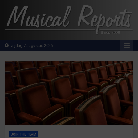
Ga
naar
de
inhoud
MusicalReports.nl
Sinds 2009
vrijdag 7 augustus 2026
JOIN THE TEAM