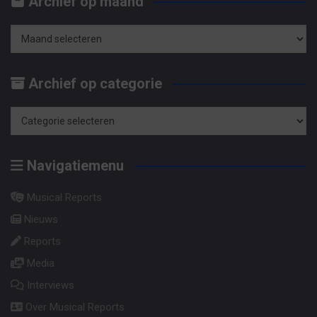
Archief op maand
k
e
n
Archief
op
Archief op categorie
maand
Archief
op
Navigatiemenu
categorie
Musical Reports
Nieuws
Reports
Media
Interviews
Over Musical Reports