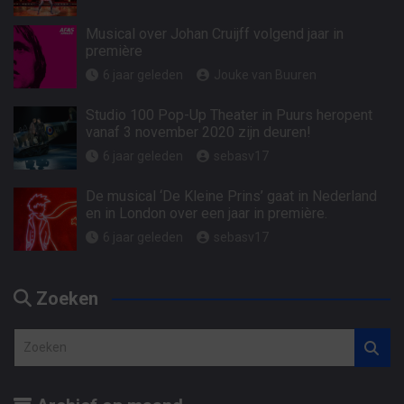
Musical over Johan Cruijff volgend jaar in
première
6 jaar geleden
Jouke van Buuren
Studio 100 Pop-Up Theater in Puurs heropent
vanaf 3 november 2020 zijn deuren!
6 jaar geleden
sebasv17
De musical ‘De Kleine Prins’ gaat in Nederland
en in London over een jaar in première.
6 jaar geleden
sebasv17
Zoeken
Z
o
e