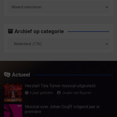
Archief
op
maand
Archief op categorie
Archief
op
categorie
Actueel
Herstart Tina Turner musical uitgesteld
6 jaar geleden
Jouke van Buuren
Musical over Johan Cruijff volgend jaar in
première