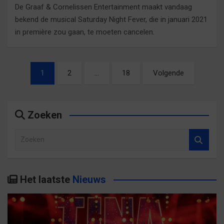
De Graaf & Cornelissen Entertainment maakt vandaag
bekend de musical Saturday Night Fever, die in januari 2021
in première zou gaan, te moeten cancelen.
Berichtnavigatie
1
2
…
18
Volgende
Zoeken
Z
o
e
k
Het laatste
Nieuws
e
n