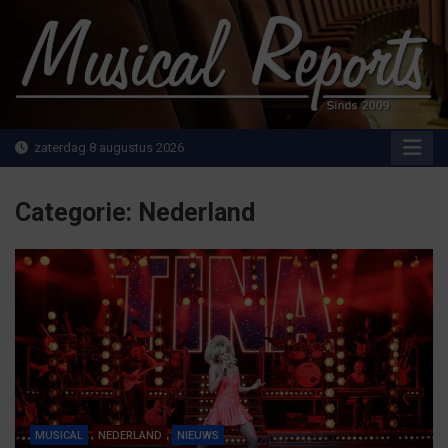
Ga
naar
de
inhoud
MusicalReports.nl
Sinds 2009
zaterdag 8 augustus 2026
Categorie:
Nederland
MUSICAL
NEDERLAND
NIEUWS