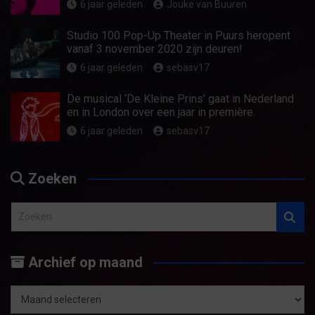
6 jaar geleden
Jouke van Buuren
Studio 100 Pop-Up Theater in Puurs heropent
vanaf 3 november 2020 zijn deuren!
6 jaar geleden
sebasv17
De musical ‘De Kleine Prins’ gaat in Nederland
en in London over een jaar in première.
6 jaar geleden
sebasv17
Zoeken
Z
o
e
Archief op maand
k
e
n
Archief