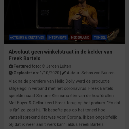
ACTEURS & CREATIVES
INTERVIEWS
NEDERLAND
TONEEL
Absoluut geen winkelstraat in de kelder van
Freek Bartels
Featured foto: ©
Jeroen Luiten
Geplaatst op:
1/10/2020 |
Auteur:
Sebas van Buuren
Vlak na de première van Hello Dolly werd de productie
stilgelegd in verband met het coronavirus. Freek Bartels
speelde naast Simone Kleinsma één van de hoofdrollen.
Met Buyer & Cellar keert Freek terug op het podium. “En dat
is fijn” zo zegt hij. “Ik besefte pas op het toneel hoe
vanzelfsprekend dat was voor Corona. Ik ben ongelofelijk
blij dat ik weer aan t werk kan.”, aldus Freek Bartels.