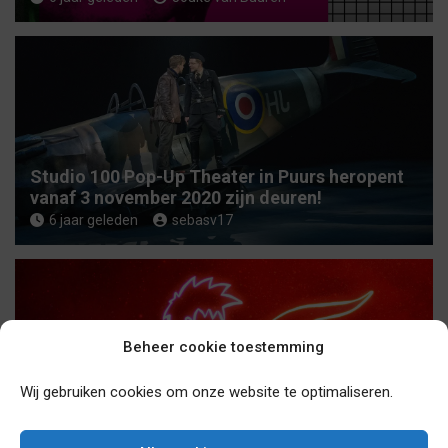
Studio 100 Pop-Up Theater in Puurs heropent
vanaf 3 november 2020 zijn deuren!
6 jaar geleden
sebasv17
Beheer cookie toestemming
Wij gebruiken cookies om onze website te optimaliseren.
De musical ‘De Kleine Prins’ gaat in Nederland
en in London over een jaar in première.
6 jaar geleden
sebasv17