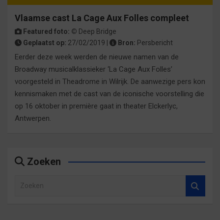
Vlaamse cast La Cage Aux Folles compleet
Featured foto: ©
Deep Bridge
Geplaatst op:
27/02/2019 |
Bron:
Persbericht
Eerder deze week werden de nieuwe namen van de
Broadway musicalklassieker ‘La Cage Aux Folles’
voorgesteld in Theadrome in Wilrijk. De aanwezige pers kon
kennismaken met de cast van de iconische voorstelling die
op 16 oktober in première gaat in theater Elckerlyc,
Antwerpen.
Zoeken
Z
o
e
k