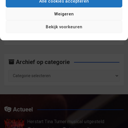
Alle cookies accepteren
Weigeren
Archief op maand
Bekijk voorkeuren
Archief
op
maand
Archief op categorie
Archief
op
categorie
Actueel
Herstart Tina Turner musical uitgesteld