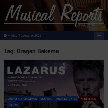
Ga
naar
de
inhoud
MusicalReports.nl
Sinds 2009
vrijdag 7 augustus 2026
Tag:
Dragan Bakema
ACTEURS & CREATIVES
MUSICAL
MUZIEKTHEATER
NEDERLAND
NIEUWS