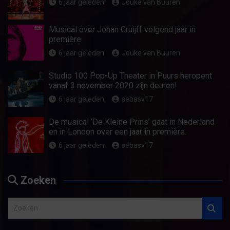
6 jaar geleden
Jouke van Buuren
Musical over Johan Cruijff volgend jaar in
première
6 jaar geleden
Jouke van Buuren
Studio 100 Pop-Up Theater in Puurs heropent
vanaf 3 november 2020 zijn deuren!
6 jaar geleden
sebasv17
De musical ‘De Kleine Prins’ gaat in Nederland
en in London over een jaar in première.
6 jaar geleden
sebasv17
Zoeken
Z
o
e