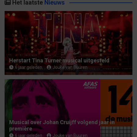
Het laatste
Nieuws
e
n
Herstart Tina Turner musical uitgesteld
6 jaar geleden
Jouke van Buuren
Musical over Johan Cruijff volgend jaar in
première
6 jaar geleden
Jouke van Buuren