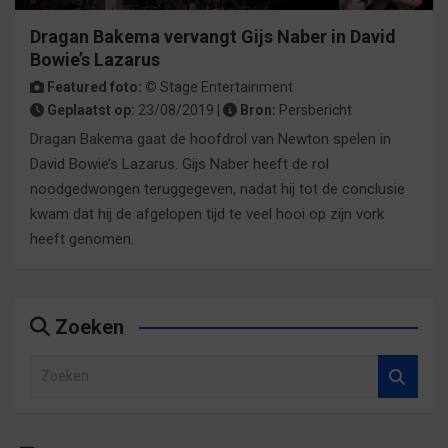
Dragan Bakema vervangt Gijs Naber in David
Bowie’s Lazarus
Featured foto: ©
Stage Entertainment
Geplaatst op:
23/08/2019 |
Bron:
Persbericht
Dragan Bakema gaat de hoofdrol van Newton spelen in
David Bowie’s Lazarus. Gijs Naber heeft de rol
noodgedwongen teruggegeven, nadat hij tot de conclusie
kwam dat hij de afgelopen tijd te veel hooi op zijn vork
heeft genomen.
Zoeken
Z
o
e
k