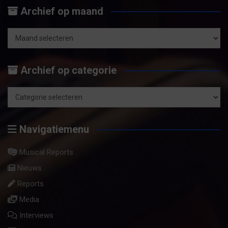
Archief op maand
k
e
n
Archief
op
Archief op categorie
maand
Archief
op
Navigatiemenu
categorie
Musical Reports
Nieuws
Reports
Media
Interviews