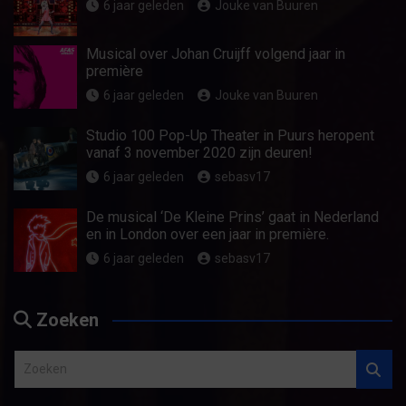
6 jaar geleden
Jouke van Buuren
Musical over Johan Cruijff volgend jaar in
première
6 jaar geleden
Jouke van Buuren
Studio 100 Pop-Up Theater in Puurs heropent
vanaf 3 november 2020 zijn deuren!
6 jaar geleden
sebasv17
De musical ‘De Kleine Prins’ gaat in Nederland
en in London over een jaar in première.
6 jaar geleden
sebasv17
Zoeken
Z
o