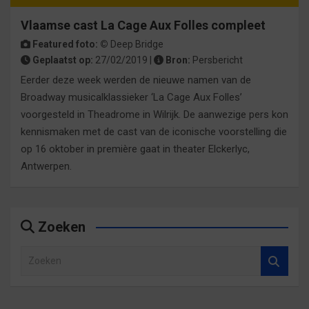
Vlaamse cast La Cage Aux Folles compleet
Featured foto: ©
Deep Bridge
Geplaatst op:
27/02/2019 |
Bron:
Persbericht
Eerder deze week werden de nieuwe namen van de
Broadway musicalklassieker ‘La Cage Aux Folles’
voorgesteld in Theadrome in Wilrijk. De aanwezige pers kon
kennismaken met de cast van de iconische voorstelling die
op 16 oktober in première gaat in theater Elckerlyc,
Antwerpen.
Zoeken
Z
o
e
k