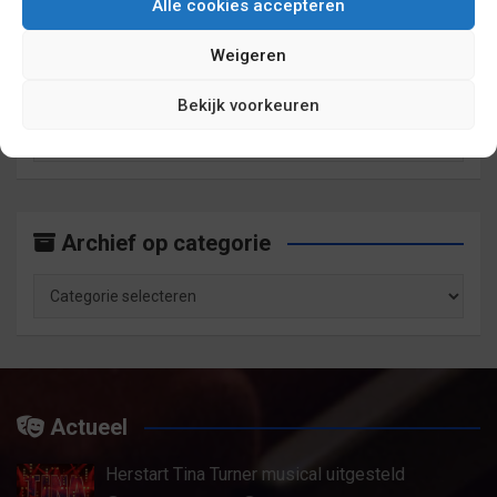
Alle cookies accepteren
Weigeren
Archief op maand
Bekijk voorkeuren
Archief
op
maand
Archief op categorie
Archief
op
categorie
Actueel
Herstart Tina Turner musical uitgesteld