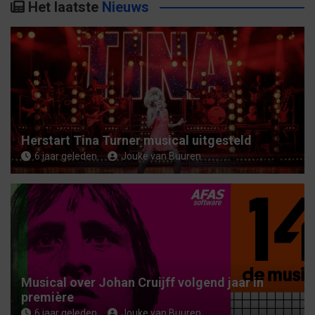
Het laatste
Nieuws
e
n
Herstart Tina Turner musical uitgesteld
6 jaar geleden
Jouke van Buuren
Musical over Johan Cruijff volgend jaar in
première
6 jaar geleden
Jouke van Buuren