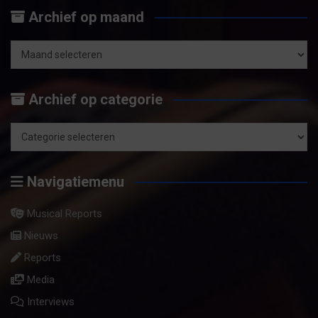
e
Archief op maand
k
e
n
Archief
op
Archief op categorie
maand
Archief
op
Navigatiemenu
categorie
Musical Reports
Nieuws
Reports
Media
Interviews