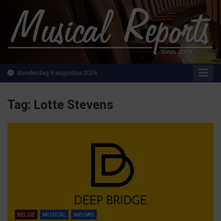
Ga
naar
de
inhoud
MusicalReports.nl
Sinds 2009
donderdag 6 augustus 2026
Tag:
Lotte Stevens
BELGIË
MUSICAL
NIEUWS