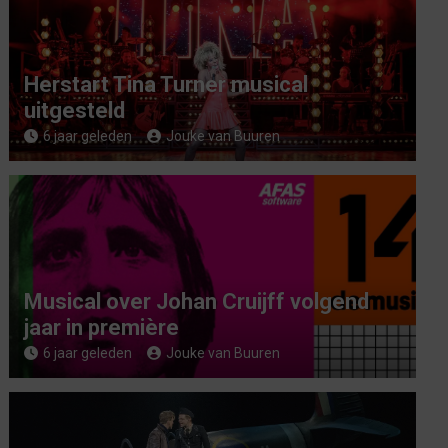
Herstart Tina Turner musical
uitgesteld
6 jaar geleden
Jouke van Buuren
Musical over Johan Cruijff volgend
jaar in première
6 jaar geleden
Jouke van Buuren