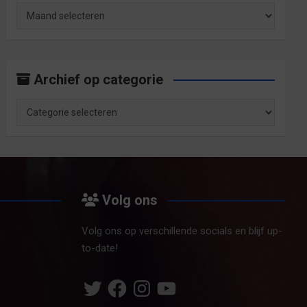
Archief
op
maand
Archief op categorie
Archief
op
categorie
Volg ons
Volg ons op verschillende socials en blijf up-
to-date!
Twitter
Facebook
Instagram
YouTube