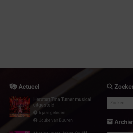
Actueel
Zoeke
Herstart Tina Turner musical
Z
uitgesteld
o
6 jaar geleden
e
Jouke van Buuren
Archie
k
e