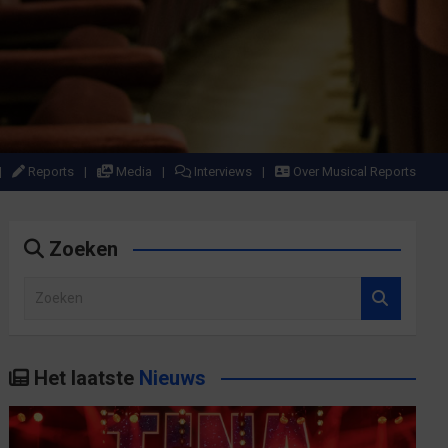
Reports
Media
Interviews
Over Musical Reports
Zoeken
Z
o
e
k
Het laatste
Nieuws
e
n