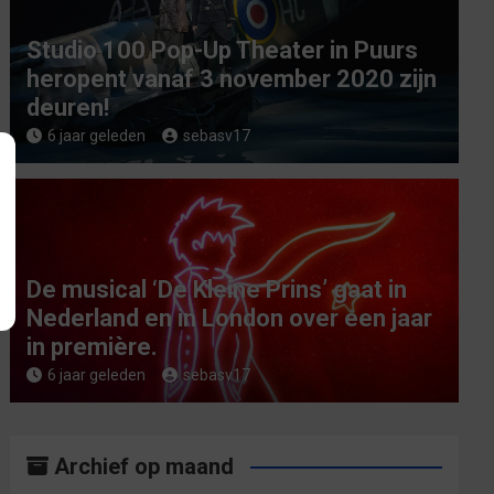
Studio 100 Pop-Up Theater in Puurs
heropent vanaf 3 november 2020 zijn
deuren!
6 jaar geleden
sebasv17
De musical ‘De Kleine Prins’ gaat in
Nederland en in London over een jaar
in première.
6 jaar geleden
sebasv17
Archief op maand