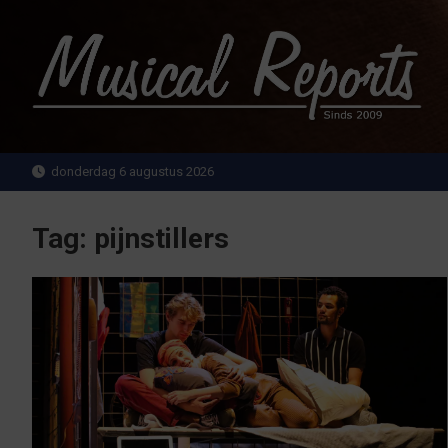
Ga
naar
de
inhoud
MusicalReports.nl
Sinds 2009
donderdag 6 augustus 2026
Tag:
pijnstillers