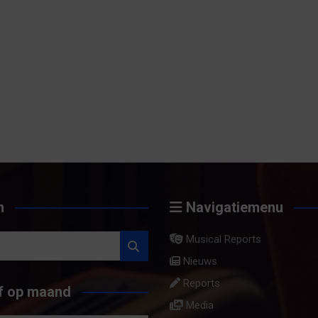
n
Navigatiemenu
Musical Reports
Nieuws
Reports
f op maand
Media