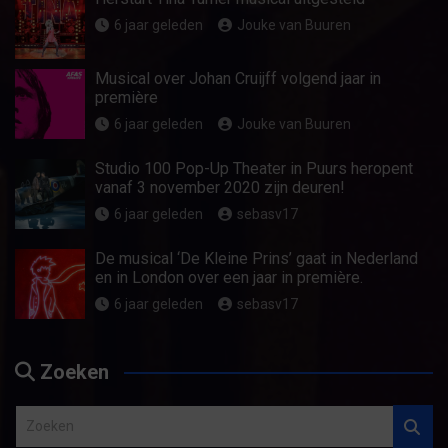
6 jaar geleden
Jouke van Buuren
Musical over Johan Cruijff volgend jaar in
première
6 jaar geleden
Jouke van Buuren
Studio 100 Pop-Up Theater in Puurs heropent
vanaf 3 november 2020 zijn deuren!
6 jaar geleden
sebasv17
De musical ‘De Kleine Prins’ gaat in Nederland
en in London over een jaar in première.
6 jaar geleden
sebasv17
Zoeken
Z
o