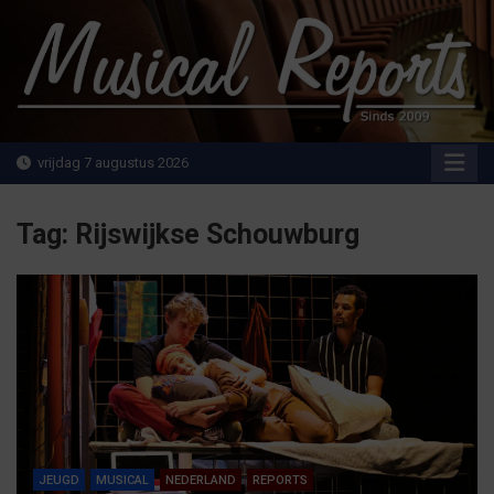
Ga
naar
de
inhoud
MusicalReports.nl
Sinds 2009
vrijdag 7 augustus 2026
Tag:
Rijswijkse Schouwburg
JEUGD
MUSICAL
NEDERLAND
REPORTS