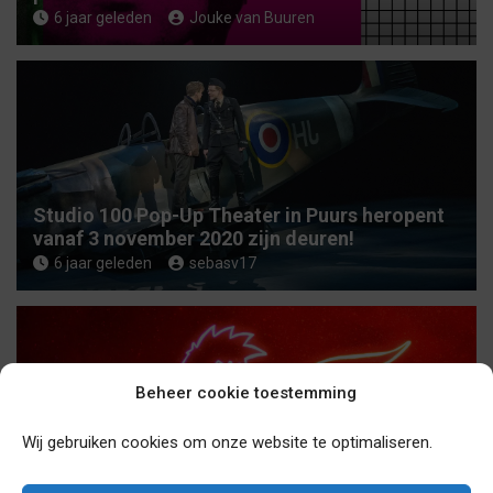
6 jaar geleden
Jouke van Buuren
Studio 100 Pop-Up Theater in Puurs heropent
vanaf 3 november 2020 zijn deuren!
6 jaar geleden
sebasv17
Beheer cookie toestemming
Wij gebruiken cookies om onze website te optimaliseren.
De musical ‘De Kleine Prins’ gaat in Nederland
en in London over een jaar in première.