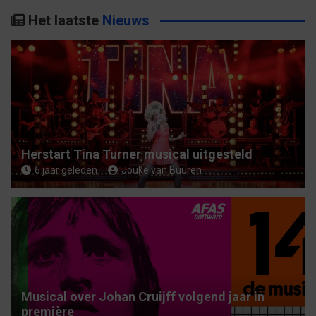
k
Het laatste
Nieuws
e
n
Herstart Tina Turner musical uitgesteld
6 jaar geleden
Jouke van Buuren
Musical over Johan Cruijff volgend jaar in
première