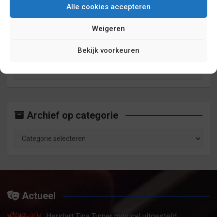
Alle cookies accepteren
6 jaar geleden
sebasv17
Weigeren
Archief op maand
Bekijk voorkeuren
Archief
op
maand
Archief op categorie
Archief
op
categorie
Actueel
Herstart Tina Turner musical uitgesteld