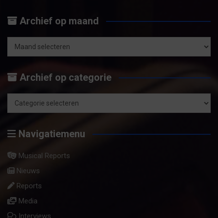
e
Archief op maand
k
e
n
Archief
op
Archief op categorie
maand
Archief
op
Navigatiemenu
categorie
Musical Reports
Nieuws
Reports
Media
Interviews