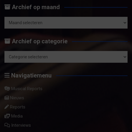
e
Archief op maand
k
e
n
Archief
op
Archief op categorie
maand
Archief
op
Navigatiemenu
categorie
Musical Reports
Nieuws
Reports
Media
Interviews