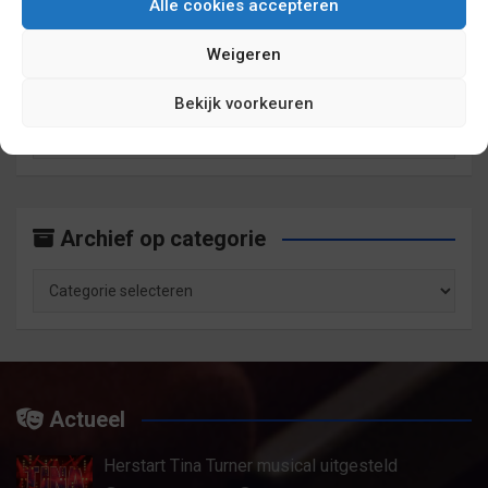
Alle cookies accepteren
Weigeren
Archief op maand
Bekijk voorkeuren
Archief
op
maand
Archief op categorie
Archief
op
categorie
Actueel
Herstart Tina Turner musical uitgesteld