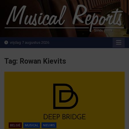
Ga
naar
de
inhoud
MusicalReports.nl
Sinds 2009
vrijdag 7 augustus 2026
Tag:
Rowan Kievits
BELGIË
MUSICAL
NIEUWS