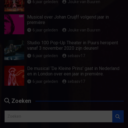
6 jaar geleden
Jouke van Buuren
Musical over Johan Cruijff volgend jaar in
première
6 jaar geleden
Jouke van Buuren
Studio 100 Pop-Up Theater in Puurs heropent
vanaf 3 november 2020 zijn deuren!
6 jaar geleden
sebasv17
De musical ‘De Kleine Prins’ gaat in Nederland
en in London over een jaar in première.
6 jaar geleden
sebasv17
Zoeken
Z
o