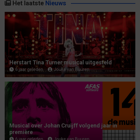
Het laatste
Nieuws
e
n
Herstart Tina Turner musical uitgesteld
6 jaar geleden
Jouke van Buuren
Musical over Johan Cruijff volgend jaar in
première
6 jaar geleden
Jouke van Buuren