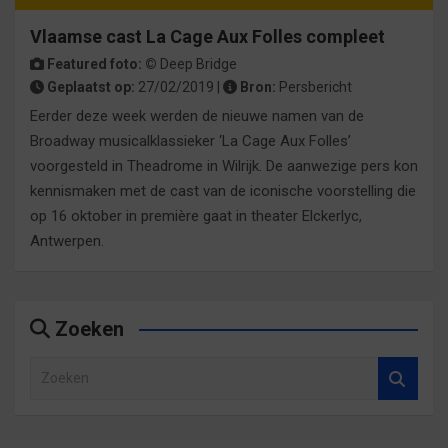
Vlaamse cast La Cage Aux Folles compleet
Featured foto: ©
Deep Bridge
Geplaatst op:
27/02/2019 |
Bron:
Persbericht
Eerder deze week werden de nieuwe namen van de
Broadway musicalklassieker ‘La Cage Aux Folles’
voorgesteld in Theadrome in Wilrijk. De aanwezige pers kon
kennismaken met de cast van de iconische voorstelling die
op 16 oktober in première gaat in theater Elckerlyc,
Antwerpen.
Zoeken
Z
o
e
k