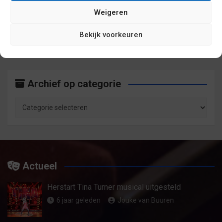
Weigeren
Archief op maand
Bekijk voorkeuren
Archief
op
maand
Archief op categorie
Archief
op
categorie
Actueel
Herstart Tina Turner musical uitgesteld
6 jaar geleden
Jouke van Buuren