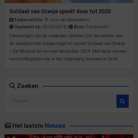
Soldaat van Oranje speelt door tot 2020
Featured foto: ©
Joris van Bennekom
Geplaatst op:
20/05/2019 |
Bron:
Persbericht
Vanmorgen zijn de maanden oktober t/m december aan
de speelperiode toegevoegd en speelt Soldaat van Oranje
– De Musical tot en met december 2019. Met deze nieuwe
voorstellingsperiode is het negenjarig bestaan in zicht.
Zoeken
Z
o
e
k
Het laatste
Nieuws
e
n