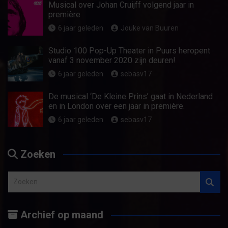
Musical over Johan Cruijff volgend jaar in
première
6 jaar geleden
Jouke van Buuren
Studio 100 Pop-Up Theater in Puurs heropent
vanaf 3 november 2020 zijn deuren!
6 jaar geleden
sebasv17
De musical ‘De Kleine Prins’ gaat in Nederland
en in London over een jaar in première.
6 jaar geleden
sebasv17
Zoeken
Z
o
e
Archief op maand
k