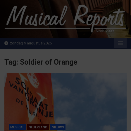
Ga
naar
de
inhoud
MusicalReports.nl
Sinds 2009
zondag 9 augustus 2026
Tag:
Soldier of Orange
MUSICAL
NEDERLAND
NIEUWS