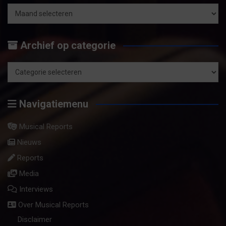
e
n
Archief
op
Archief op categorie
maand
Archief
op
Navigatiemenu
categorie
Musical Reports
Nieuws
Reports
Media
Interviews
Over Musical Reports
Disclaimer