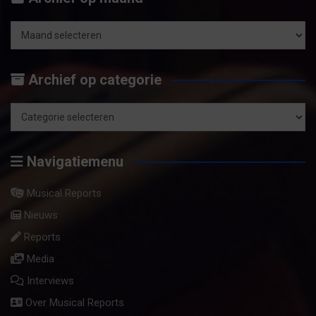
e
n
Archief
op
Archief op categorie
maand
Archief
op
Navigatiemenu
categorie
Musical Reports
Nieuws
Reports
Media
Interviews
Over Musical Reports