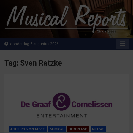
Ga
naar
de
inhoud
MusicalReports.nl
Sinds 2009
donderdag 6 augustus 2026
Tag:
Sven Ratzke
ACTEURS & CREATIVES
MUSICAL
NEDERLAND
NIEUWS