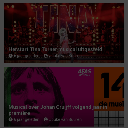
n
Herstart Tina Turner musical uitgesteld
6 jaar geleden
Jouke van Buuren
Musical over Johan Cruijff volgend jaar in
première
6 jaar geleden
Jouke van Buuren