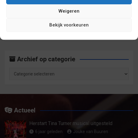
Weigeren
Archief op maand
Bekijk voorkeuren
Archief
op
maand
Archief op categorie
Archief
op
categorie
Actueel
Herstart Tina Turner musical uitgesteld
6 jaar geleden
Jouke van Buuren