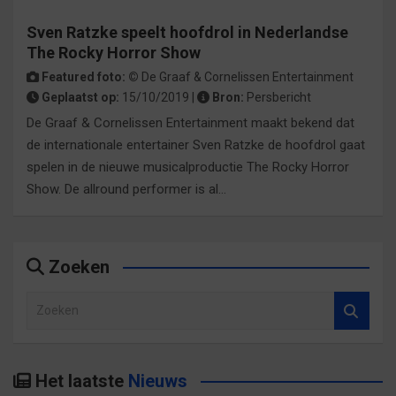
Sven Ratzke speelt hoofdrol in Nederlandse
The Rocky Horror Show
Featured foto: ©
De Graaf & Cornelissen Entertainment
Geplaatst op:
15/10/2019 |
Bron:
Persbericht
De Graaf & Cornelissen Entertainment maakt bekend dat
de internationale entertainer Sven Ratzke de hoofdrol gaat
spelen in de nieuwe musicalproductie The Rocky Horror
Show. De allround performer is al…
Zoeken
Z
o
e
k
Het laatste
Nieuws
e