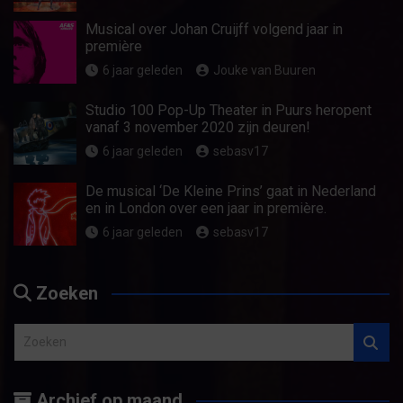
Musical over Johan Cruijff volgend jaar in
première
6 jaar geleden
Jouke van Buuren
Studio 100 Pop-Up Theater in Puurs heropent
vanaf 3 november 2020 zijn deuren!
6 jaar geleden
sebasv17
De musical ‘De Kleine Prins’ gaat in Nederland
en in London over een jaar in première.
6 jaar geleden
sebasv17
Zoeken
Z
o
e
Archief op maand
k