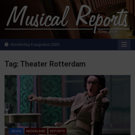
Ga
naar
de
inhoud
MusicalReports.nl
Sinds 2009
donderdag 6 augustus 2026
Tag:
Theater Rotterdam
JEUGD
NEDERLAND
REPORTS