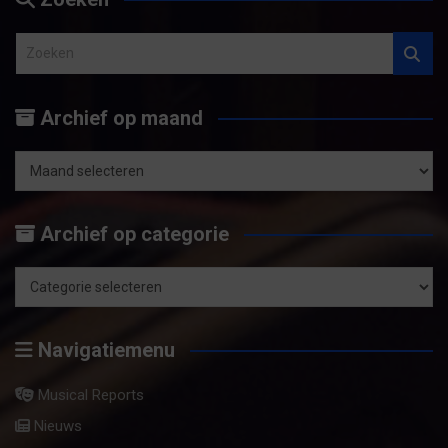
Z
o
e
Archief op maand
k
e
n
Archief
op
Archief op categorie
maand
Archief
op
Navigatiemenu
categorie
Musical Reports
Nieuws