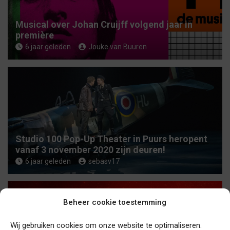
Musical over Johan Cruijff volgend jaar in
première
6 jaar geleden
Jouke van Buuren
Studio 100 Pop-Up Theater in Puurs heropent
vanaf 3 november 2020 zijn deuren!
6 jaar geleden
sebasv17
Beheer cookie toestemming
Wij gebruiken cookies om onze website te optimaliseren.