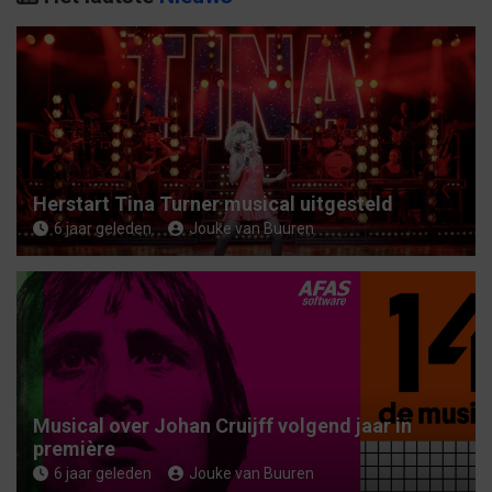
e
n
Herstart Tina Turner musical uitgesteld
6 jaar geleden
Jouke van Buuren
Musical over Johan Cruijff volgend jaar in
première
6 jaar geleden
Jouke van Buuren