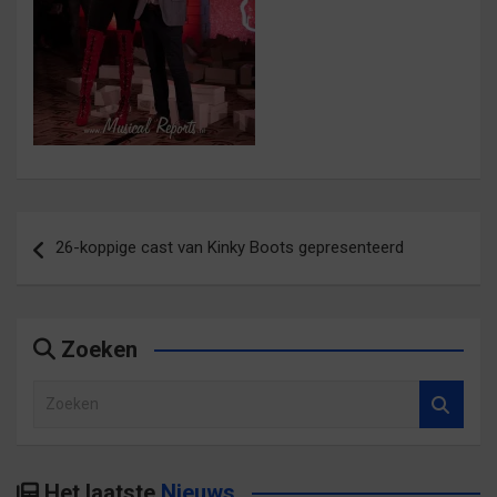
Bericht
26-koppige cast van Kinky Boots gepresenteerd
navigatie
Zoeken
Z
o
e
k
Het laatste
Nieuws