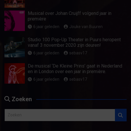
Musical over Johan Cruijff volgend jaar in
première
6 jaar geleden
Jouke van Buuren
Studio 100 Pop-Up Theater in Puurs heropent
vanaf 3 november 2020 zijn deuren!
6 jaar geleden
sebasv17
De musical ‘De Kleine Prins’ gaat in Nederland
en in London over een jaar in première.
6 jaar geleden
sebasv17
Zoeken
Z
o
e