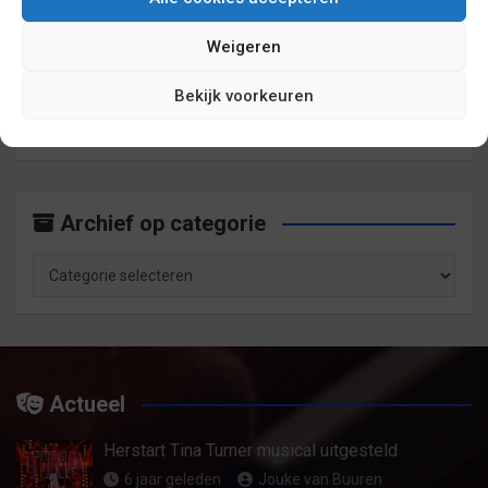
Weigeren
Archief op maand
Bekijk voorkeuren
Archief
op
maand
Archief op categorie
Archief
op
categorie
Actueel
Herstart Tina Turner musical uitgesteld
6 jaar geleden
Jouke van Buuren