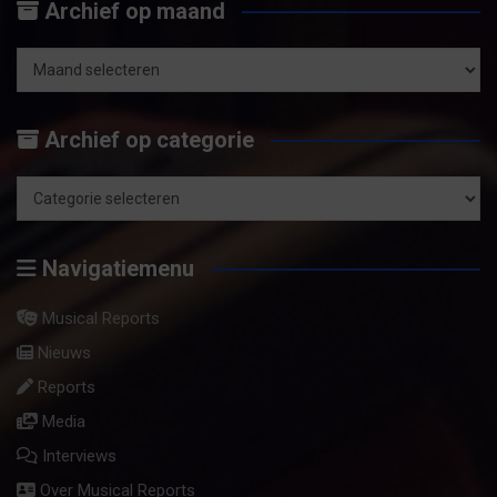
Archief op maand
k
e
n
Archief
op
Archief op categorie
maand
Archief
op
Navigatiemenu
categorie
Musical Reports
Nieuws
Reports
Media
Interviews
Over Musical Reports