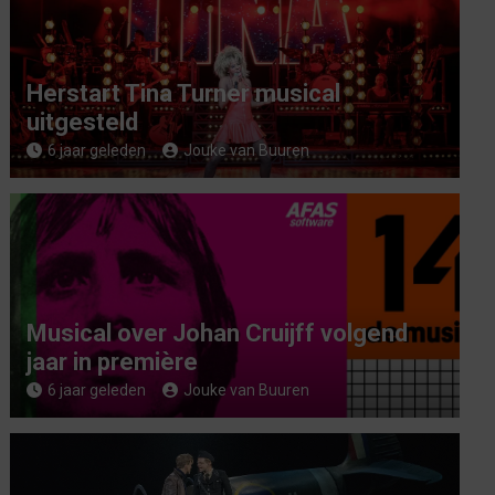
Herstart Tina Turner musical
uitgesteld
6 jaar geleden
Jouke van Buuren
Musical over Johan Cruijff volgend
jaar in première
6 jaar geleden
Jouke van Buuren