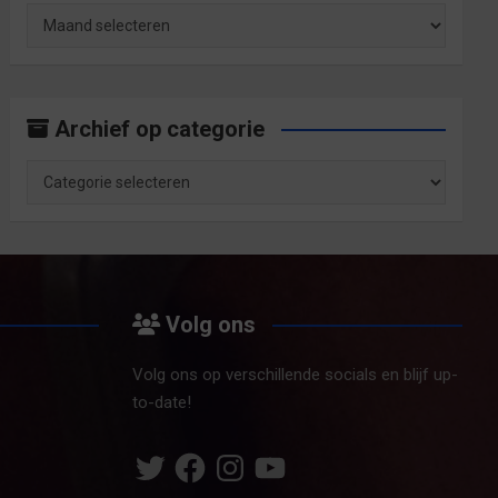
Archief
op
maand
Archief op categorie
Archief
op
categorie
Volg ons
Volg ons op verschillende socials en blijf up-
to-date!
Twitter
Facebook
Instagram
YouTube