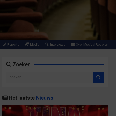
Reports
Media
Interviews
Over Musical Reports
Zoeken
Z
o
e
k
Het laatste
Nieuws
e
n