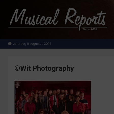
Ga
naar
de
inhoud
MusicalReports.nl
Sinds 2009
zaterdag 8 augustus 2026
©Wit Photography