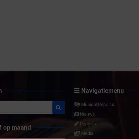
n
Navigatiemenu
Musical Reports
Nieuws
Reports
f op maand
Media