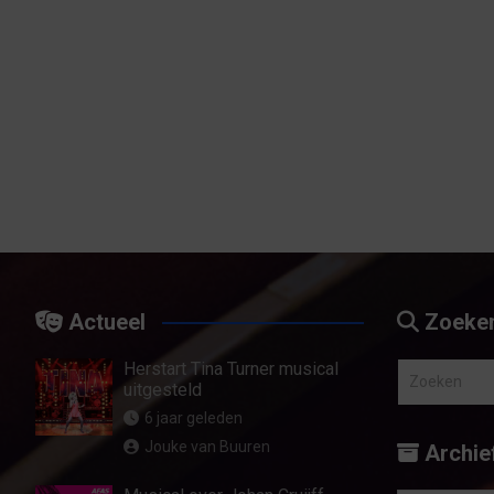
Actueel
Zoeke
Herstart Tina Turner musical
Z
uitgesteld
o
6 jaar geleden
e
Jouke van Buuren
Archie
k
e