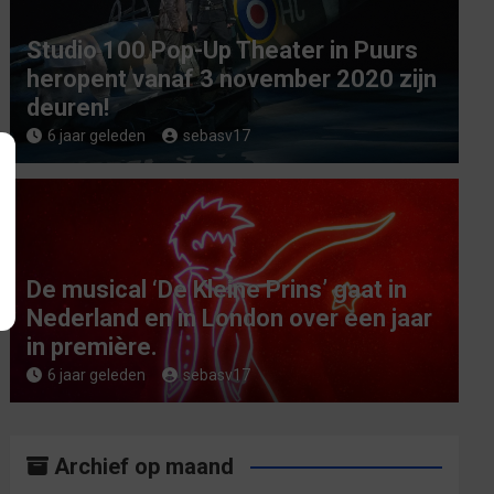
Studio 100 Pop-Up Theater in Puurs
heropent vanaf 3 november 2020 zijn
deuren!
6 jaar geleden
sebasv17
De musical ‘De Kleine Prins’ gaat in
Nederland en in London over een jaar
in première.
6 jaar geleden
sebasv17
Archief op maand