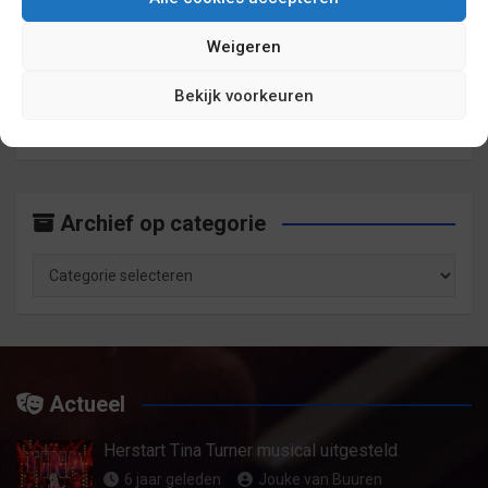
Weigeren
Archief op maand
Bekijk voorkeuren
Archief
op
maand
Archief op categorie
Archief
op
categorie
Actueel
Herstart Tina Turner musical uitgesteld
6 jaar geleden
Jouke van Buuren