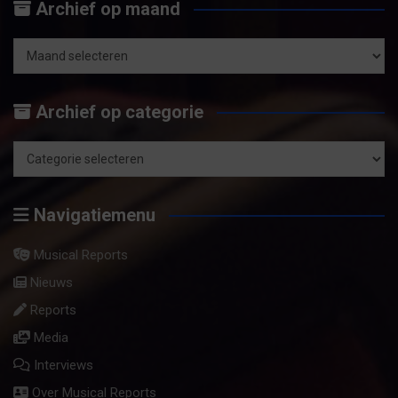
Archief op maand
k
e
n
Archief
op
Archief op categorie
maand
Archief
op
Navigatiemenu
categorie
Musical Reports
Nieuws
Reports
Media
Interviews
Over Musical Reports