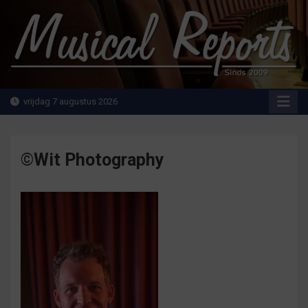
Ga
naar
de
inhoud
MusicalReports.nl
Sinds 2009
vrijdag 7 augustus 2026
©Wit Photography