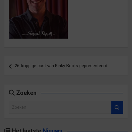
Bericht
26-koppige cast van Kinky Boots gepresenteerd
navigatie
Zoeken
Z
o
e
k
Het laatste
Nieuws