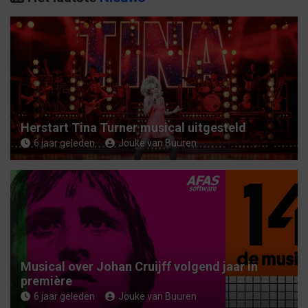
e
n
Herstart Tina Turner musical uitgesteld
6 jaar geleden
Jouke van Buuren
Musical over Johan Cruijff volgend jaar in
première
6 jaar geleden
Jouke van Buuren