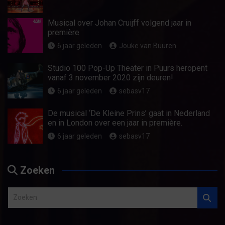
Musical over Johan Cruijff volgend jaar in
première
6 jaar geleden
Jouke van Buuren
Studio 100 Pop-Up Theater in Puurs heropent
vanaf 3 november 2020 zijn deuren!
6 jaar geleden
sebasv17
De musical ‘De Kleine Prins’ gaat in Nederland
en in London over een jaar in première.
6 jaar geleden
sebasv17
Zoeken
Z
o
e