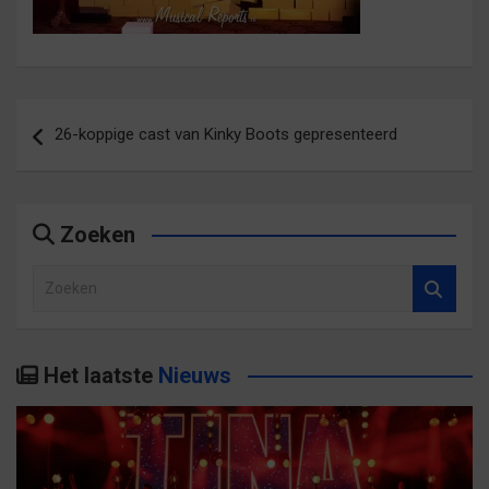
Bericht
26-koppige cast van Kinky Boots gepresenteerd
navigatie
Zoeken
Z
o
e
k
Het laatste
Nieuws
e
n