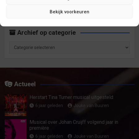
Archief
Bekijk voorkeuren
op
maand
Archief op categorie
Archief
op
categorie
Actueel
Herstart Tina Turner musical uitgesteld
6 jaar geleden
Jouke van Buuren
Musical over Johan Cruijff volgend jaar in
première
6 jaar geleden
Jouke van Buuren