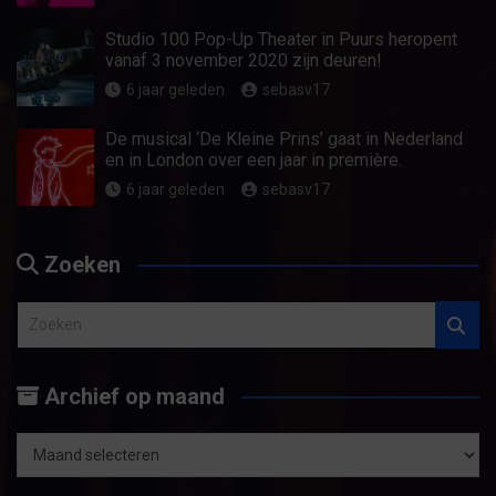
Studio 100 Pop-Up Theater in Puurs heropent
vanaf 3 november 2020 zijn deuren!
6 jaar geleden
sebasv17
De musical ‘De Kleine Prins’ gaat in Nederland
en in London over een jaar in première.
6 jaar geleden
sebasv17
Zoeken
Z
o
e
Archief op maand
k
e
n
Archief