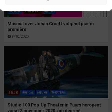
MUSICAL
NEDERLAND
NIEUWS
Musical over Johan Cruijff volgend jaar in
première
9/10/2020
BELGIË
MUSICAL
NIEUWS
THEATERS
Studio 100 Pop-Up Theater in Puurs heropent
vanaf 3 november 2020 zijn deuren!