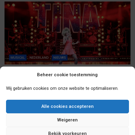
MUSICAL
NEDERLAND
NIEUWS
Herstart Tina Turner musical uitgesteld
Beheer cookie toestemming
15/10/2020 |
©
Manuel Harlan
Wij gebruiken cookies om onze website te optimaliseren.
Alle cookies accepteren
Weigeren
Bekijk voorkeuren