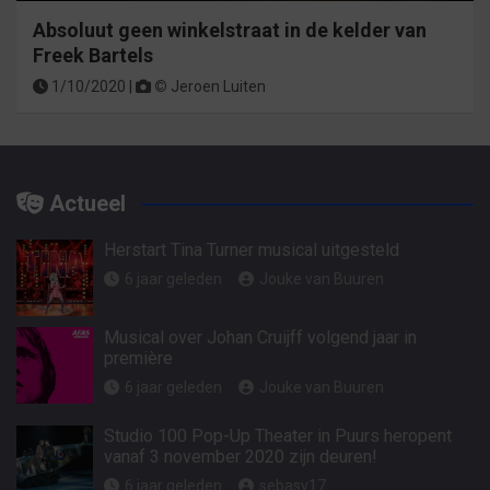
Absoluut geen winkelstraat in de kelder van
Freek Bartels
1/10/2020 |
©
Jeroen Luiten
Actueel
Herstart Tina Turner musical uitgesteld
6 jaar geleden
Jouke van Buuren
Musical over Johan Cruijff volgend jaar in
première
6 jaar geleden
Jouke van Buuren
Studio 100 Pop-Up Theater in Puurs heropent
vanaf 3 november 2020 zijn deuren!
6 jaar geleden
sebasv17