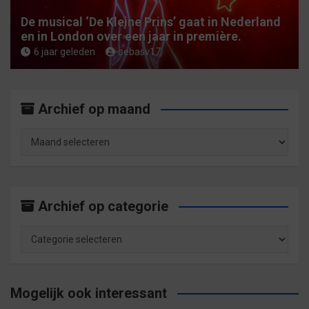
De musical ‘De Kleine Prins’ gaat in Nederland
en in London over een jaar in première.
6 jaar geleden
sebasv17
Archief op maand
Archief
op
maand
Archief op categorie
Archief
op
categorie
Mogelijk ook interessant