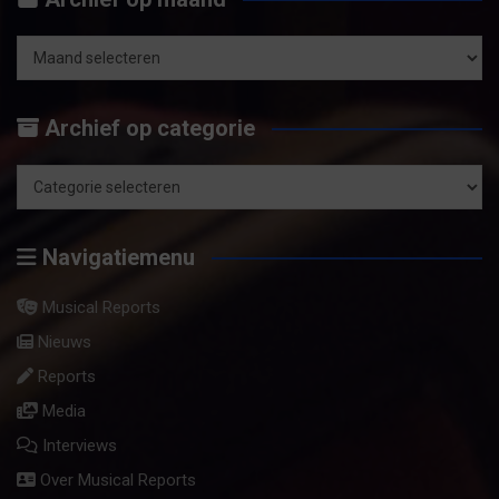
k
e
n
Archief
op
Archief op categorie
maand
Archief
op
Navigatiemenu
categorie
Musical Reports
Nieuws
Reports
Media
Interviews
Over Musical Reports