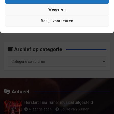
Weigeren
Archief op maand
Bekijk voorkeuren
Archief
op
maand
Archief op categorie
Archief
op
categorie
Actueel
Herstart Tina Turner musical uitgesteld
6 jaar geleden
Jouke van Buuren