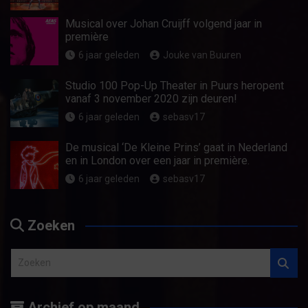
Musical over Johan Cruijff volgend jaar in
première
6 jaar geleden
Jouke van Buuren
Studio 100 Pop-Up Theater in Puurs heropent
vanaf 3 november 2020 zijn deuren!
6 jaar geleden
sebasv17
De musical ‘De Kleine Prins’ gaat in Nederland
en in London over een jaar in première.
6 jaar geleden
sebasv17
Zoeken
Z
o
e
Archief op maand