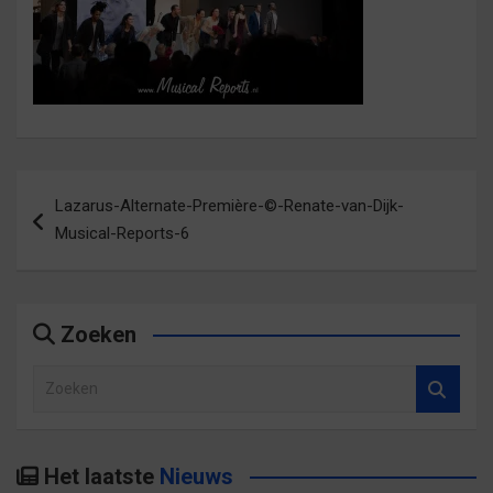
Bericht
Lazarus-Alternate-Première-©-Renate-van-Dijk-
navigatie
Musical-Reports-6
Zoeken
Z
o
e
k
Het laatste
Nieuws
e