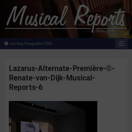
Ga
naar
de
inhoud
MusicalReports.nl
Sinds 2009
zondag 9 augustus 2026
Lazarus-Alternate-Première-©-
Renate-van-Dijk-Musical-
Reports-6