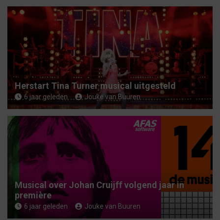
n
Herstart Tina Turner musical uitgesteld
6 jaar geleden
Jouke van Buuren
Musical over Johan Cruijff volgend jaar in
première
6 jaar geleden
Jouke van Buuren