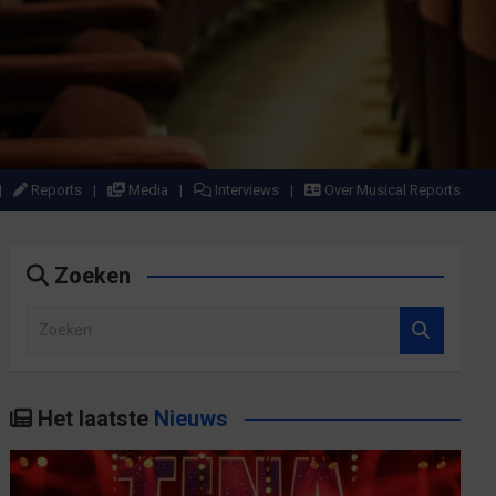
Reports
Media
Interviews
Over Musical Reports
Zoeken
Z
o
e
k
Het laatste
Nieuws
e
n