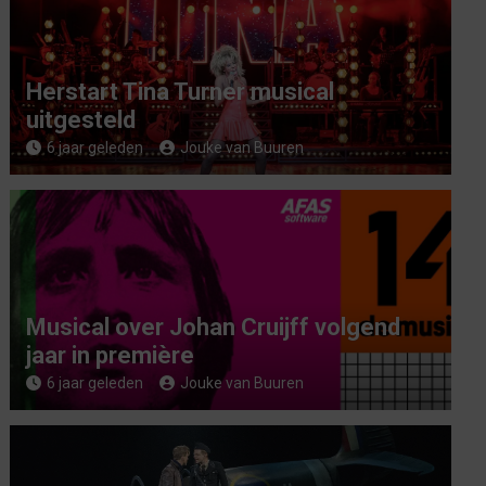
Herstart Tina Turner musical
uitgesteld
6 jaar geleden
Jouke van Buuren
Musical over Johan Cruijff volgend
jaar in première
6 jaar geleden
Jouke van Buuren