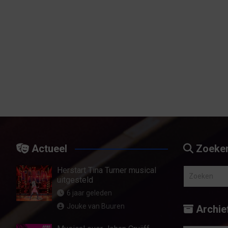
Actueel
Zoeke
Herstart Tina Turner musical
Z
uitgesteld
o
6 jaar geleden
e
Jouke van Buuren
Archie
k
e