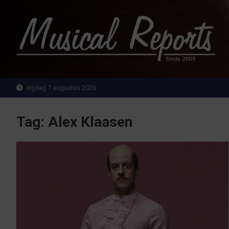
Ga
naar
de
inhoud
MusicalReports.nl
Sinds 2009
vrijdag 7 augustus 2026
Tag:
Alex Klaasen