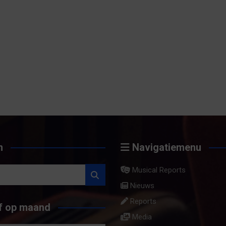
n
Navigatiemenu
Musical Reports
Nieuws
Reports
f op maand
Media