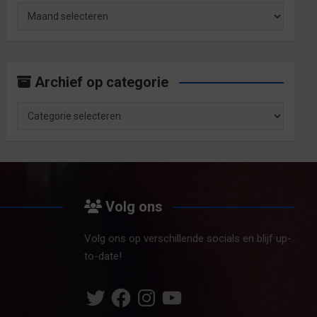
Archief
op
maand
Archief op categorie
Archief
op
categorie
Volg ons
Volg ons op verschillende socials en blijf up-
to-date!
Twitter
Facebook
Instagram
YouTube