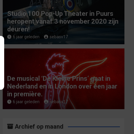
Studio 100 Pop-Up Theater in Puurs
heropent vanaf 3 november 2020 zijn
deuren!
6 jaar geleden
sebasv17
De musical ‘De Kleine Prins’ gaat in
Nederland en in London over een jaar
in première.
6 jaar geleden
sebasv17
Archief op maand