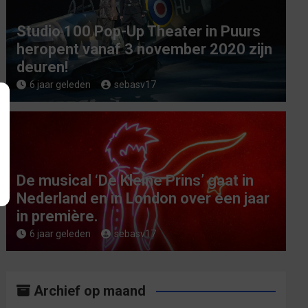
Studio 100 Pop-Up Theater in Puurs
heropent vanaf 3 november 2020 zijn
deuren!
6 jaar geleden
sebasv17
De musical ‘De Kleine Prins’ gaat in
Nederland en in London over een jaar
in première.
6 jaar geleden
sebasv17
Archief op maand