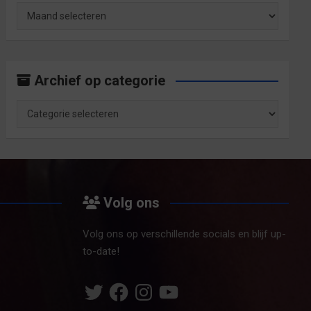
Archief
op
maand
Archief op categorie
Archief
op
categorie
Volg ons
Volg ons op verschillende socials en blijf up-
to-date!
Twitter
Facebook
Instagram
YouTube