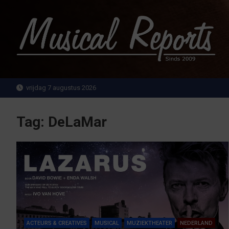
Ga
naar
de
inhoud
MusicalReports.nl
Sinds 2009
vrijdag 7 augustus 2026
Tag:
DeLaMar
ACTEURS & CREATIVES
MUSICAL
MUZIEKTHEATER
NEDERLAND