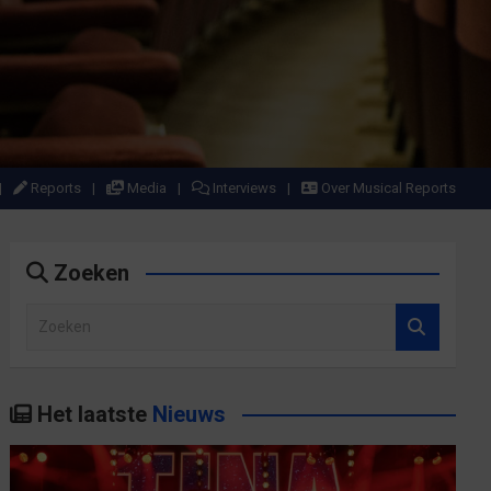
Reports
Media
Interviews
Over Musical Reports
Zoeken
Z
o
e
k
Het laatste
Nieuws
e
n