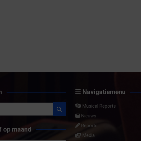
n
Navigatiemenu
Musical Reports
Nieuws
Reports
f op maand
Media