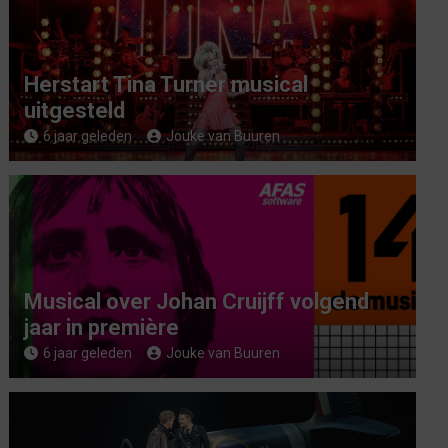
Herstart Tina Turner musical
uitgesteld
6 jaar geleden
Jouke van Buuren
Musical over Johan Cruijff volgend
jaar in première
6 jaar geleden
Jouke van Buuren