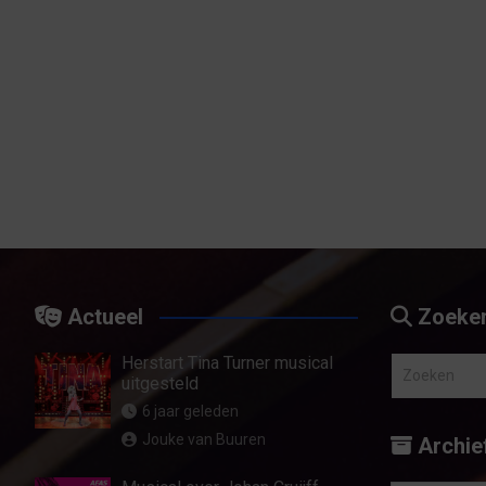
Actueel
Zoeke
Herstart Tina Turner musical
Z
uitgesteld
o
6 jaar geleden
e
Jouke van Buuren
Archie
k
e