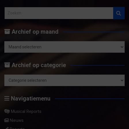
Z
o
e
Archief op maand
k
e
n
Archief
op
Archief op categorie
maand
Archief
op
Navigatiemenu
categorie
Musical Reports
Nieuws