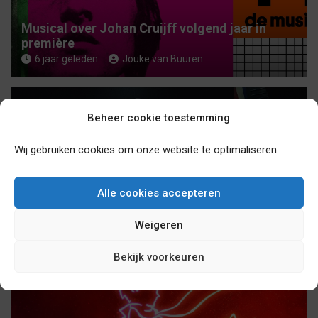
Musical over Johan Cruijff volgend jaar in
première
6 jaar geleden
Jouke van Buuren
Beheer cookie toestemming
Wij gebruiken cookies om onze website te optimaliseren.
Studio 100 Pop-Up Theater in Puurs heropent
Alle cookies accepteren
vanaf 3 november 2020 zijn deuren!
6 jaar geleden
sebasv17
Weigeren
Bekijk voorkeuren