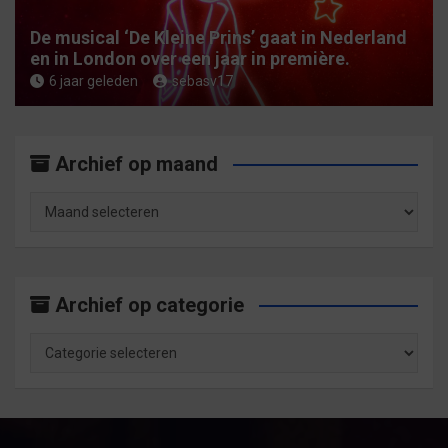
De musical ‘De Kleine Prins’ gaat in Nederland
en in London over een jaar in première.
6 jaar geleden
sebasv17
Archief op maand
Archief
op
maand
Archief op categorie
Archief
op
categorie