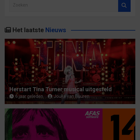
Z
o
e
k
Het laatste
Nieuws
e
n
Herstart Tina Turner musical uitgesteld
6 jaar geleden
Jouke van Buuren