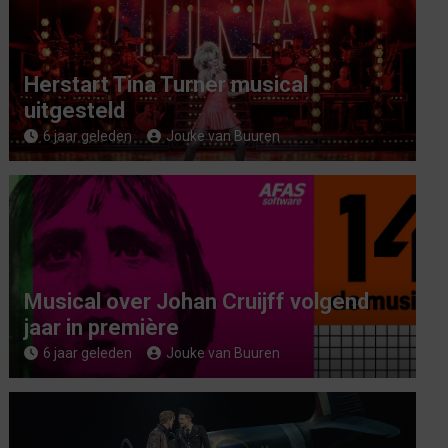
Herstart Tina Turner musical
uitgesteld
6 jaar geleden
Jouke van Buuren
Musical over Johan Cruijff volgend
jaar in première
6 jaar geleden
Jouke van Buuren