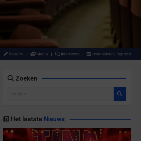
Reports
Media
Interviews
Over Musical Reports
Zoeken
Z
o
e
k
Het laatste
Nieuws
e
n