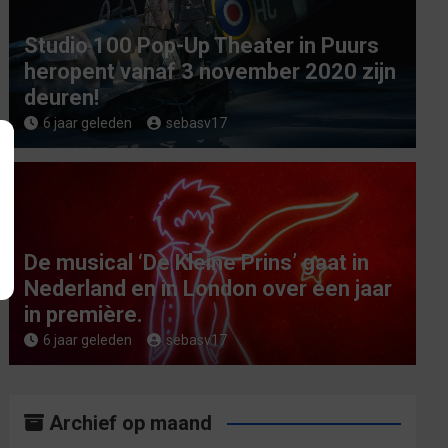
Studio 100 Pop-Up Theater in Puurs
heropent vanaf 3 november 2020 zijn
deuren!
6 jaar geleden
sebasv17
De musical ‘De Kleine Prins’ gaat in
Nederland en in London over een jaar
in première.
6 jaar geleden
sebasv17
Archief op maand