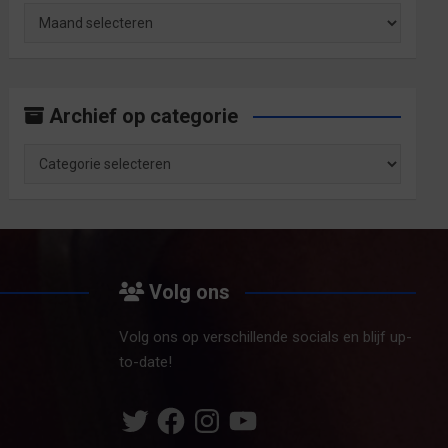
Archief
op
maand
Archief op categorie
Archief
op
categorie
Volg ons
Volg ons op verschillende socials en blijf up-
to-date!
Twitter
Facebook
Instagram
YouTube