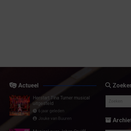
Actueel
Zoeke
Herstart Tina Turner musical
Z
uitgesteld
o
6 jaar geleden
e
Jouke van Buuren
Archie
k
e