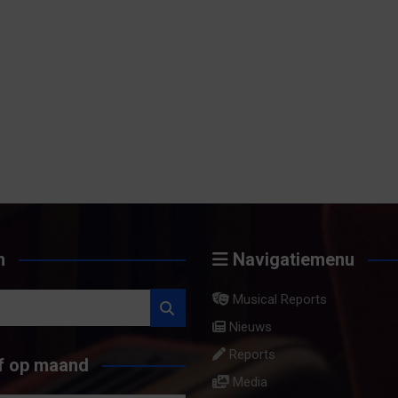
n
Navigatiemenu
Musical Reports
Nieuws
Reports
f op maand
Media