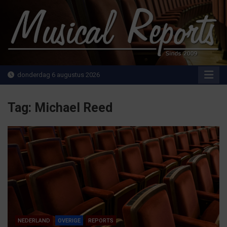
Ga
naar
de
inhoud
MusicalReports.nl
Sinds 2009
donderdag 6 augustus 2026
Tag:
Michael Reed
NEDERLAND
OVERIGE
REPORTS