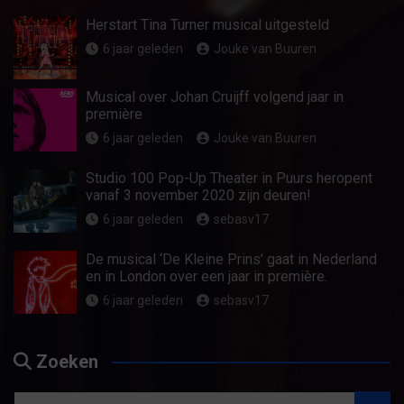
Herstart Tina Turner musical uitgesteld
6 jaar geleden
Jouke van Buuren
Musical over Johan Cruijff volgend jaar in
première
6 jaar geleden
Jouke van Buuren
Studio 100 Pop-Up Theater in Puurs heropent
vanaf 3 november 2020 zijn deuren!
6 jaar geleden
sebasv17
De musical ‘De Kleine Prins’ gaat in Nederland
en in London over een jaar in première.
6 jaar geleden
sebasv17
Zoeken
Z