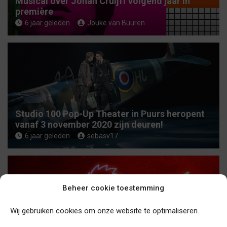
Musical over Johan Cruijff volgend jaar in
première
6 jaar geleden
Jouke van Buuren
Studio 100 Pop-Up Theater in Puurs heropent
vanaf 3 november 2020 zijn deuren!
6 jaar geleden
sebasv17
Beheer cookie toestemming
Wij gebruiken cookies om onze website te optimaliseren.
De musical ‘De Kleine Prins’ gaat in Nederland