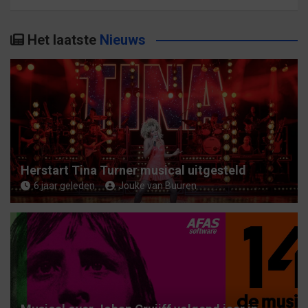
e
k
Het laatste
Nieuws
e
n
Herstart Tina Turner musical uitgesteld
6 jaar geleden
Jouke van Buuren