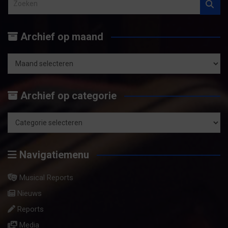
o
e
Archief op maand
k
e
n
Archief
op
Archief op categorie
maand
Archief
op
Navigatiemenu
categorie
Musical Reports
Nieuws
Reports
Media