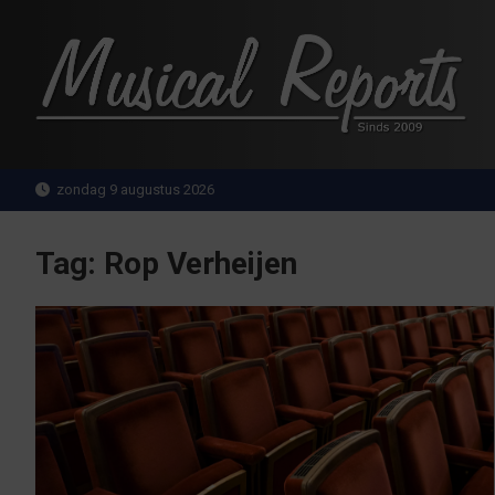
Ga
naar
de
inhoud
MusicalReports.nl
Sinds 2009
zondag 9 augustus 2026
Tag:
Rop Verheijen