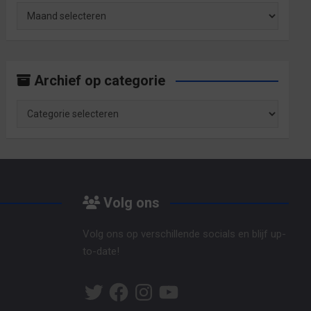
Archief
op
maand
Archief op categorie
Archief
op
categorie
Volg ons
Volg ons op verschillende socials en blijf up-
to-date!
Twitter
Facebook
Instagram
YouTube