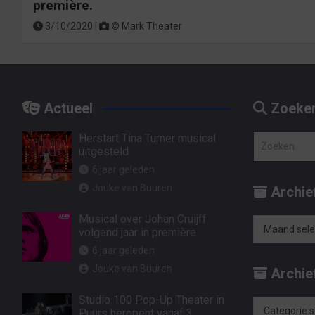
première.
3/10/2020 |
©
Mark Theater
Actueel
Zoeke
Herstart Tina Turner musical
Z
uitgesteld
o
6 jaar geleden
e
Jouke van Buuren
Archie
k
e
Musical over Johan Cruijff
n
volgend jaar in première
Archief
6 jaar geleden
op
Jouke van Buuren
Archief
maand
Studio 100 Pop-Up Theater in
Puurs heropent vanaf 3