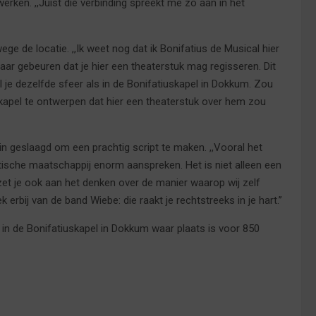
ken. ,,Juist die verbinding spreekt me zo aan in het
ge de locatie. ,,Ik weet nog dat ik Bonifatius de Musical hier
aar gebeuren dat je hier een theaterstuk mag regisseren. Dit
l je dezelfde sfeer als in de Bonifatiuskapel in Dokkum. Zou
kapel te ontwerpen dat hier een theaterstuk over hem zou
in geslaagd om een prachtig script te maken. ,,Vooral het
ctische maatschappij enorm aanspreken. Het is niet alleen een
et je ook aan het denken over de manier waarop wij zelf
erbij van de band Wiebe: die raakt je rechtstreeks in je hart.’’
9 in de Bonifatiuskapel in Dokkum waar plaats is voor 850