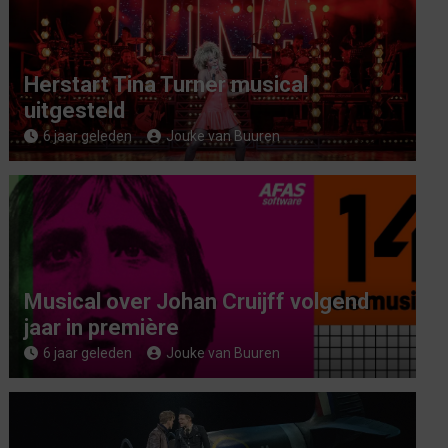
Herstart Tina Turner musical
uitgesteld
6 jaar geleden
Jouke van Buuren
Musical over Johan Cruijff volgend
jaar in première
6 jaar geleden
Jouke van Buuren