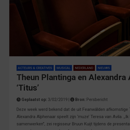
ACTEURS & CREATIVES
MUSICAL
NEDERLAND
NIEUWS
Theun Plantinga en Alexandra 
‘Titus’
Geplaatst op:
3/02/2019 |
Bron:
Persbericht
Deze week werd bekend dat de uit Feanwâlden afkomstige T
Alexandra Alphenaar speelt zijn ‘muze’ Teresa van Avila. ,,I
samenwerken’’, zei regisseur Bruun Kuijt tijdens de presenta