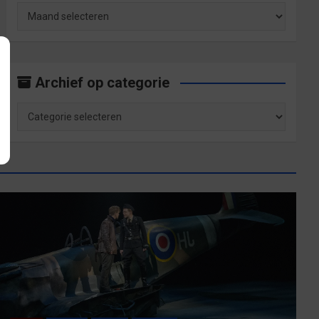
Archief
op
maand
Archief op categorie
Archief
op
categorie