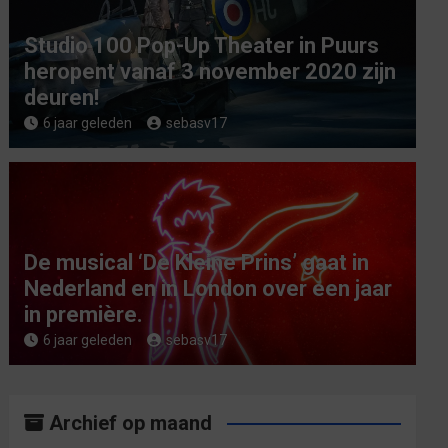
Studio 100 Pop-Up Theater in Puurs
heropent vanaf 3 november 2020 zijn
deuren!
6 jaar geleden
sebasv17
De musical ‘De Kleine Prins’ gaat in
Nederland en in London over een jaar
in première.
6 jaar geleden
sebasv17
Archief op maand