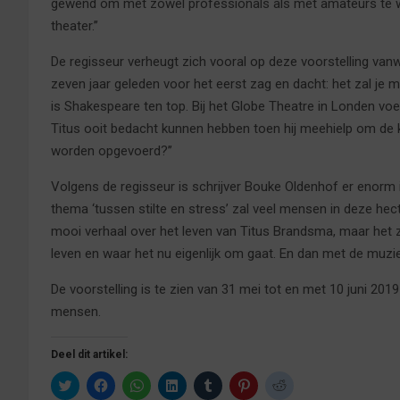
gewend om met zowel professionals als met amateurs te wer
theater.’’
De regisseur verheugt zich vooral op deze voorstelling vanwe
zeven jaar geleden voor het eerst zag en dacht: het zal je m
is Shakespeare ten top. Bij het Globe Theatre in Londen voe
Titus ooit bedacht kunnen hebben toen hij meehielp om de 
worden opgevoerd?’’
Volgens de regisseur is schrijver Bouke Oldenhof er enorm 
thema ‘tussen stilte en stress’ zal veel mensen in deze he
mooi verhaal over het leven van Titus Brandsma, maar het z
leven en waar het nu eigenlijk om gaat. En dan met de muziek 
De voorstelling is te zien van 31 mei tot en met 10 juni 201
mensen.
Deel dit artikel:
K
K
K
K
K
K
K
l
l
l
l
l
l
l