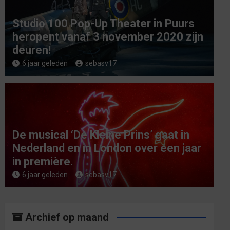
Studio 100 Pop-Up Theater in Puurs
heropent vanaf 3 november 2020 zijn
deuren!
6 jaar geleden
sebasv17
De musical ‘De Kleine Prins’ gaat in
Nederland en in London over een jaar
in première.
6 jaar geleden
sebasv17
Archief op maand