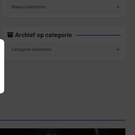
Archief
op
maand
Archief op categorie
Archief
op
categorie