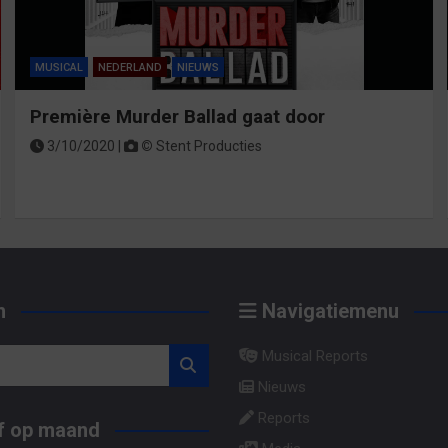
MUSICAL
NEDERLAND
NIEUWS
Première Murder Ballad gaat door
3/10/2020 |
©
Stent Producties
n
Navigatiemenu
Musical Reports
Nieuws
Reports
f op maand