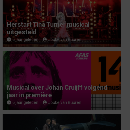
Herstart Tina Turner musical
uitgesteld
6 jaar geleden
Jouke van Buuren
Musical over Johan Cruijff volgend
jaar in première
6 jaar geleden
Jouke van Buuren