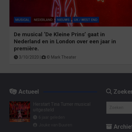
MUSICAL
NEDERLAND
NIEUWS
UK / WEST END
De musical ‘De Kleine Prins’ gaat in
Nederland en in London over een jaar in
première.
3/10/2020 |
©
Mark Theater
Actueel
Zoeke
Herstart Tina Turner musical
Z
uitgesteld
o
6 jaar geleden
e
Jouke van Buuren
Archie
k