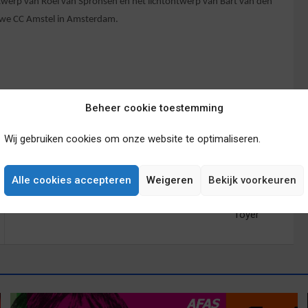
ntwerp van Roel van Spronsen en het lichtontwerp van Bart van den
nieuwe CC Amstel in Amsterdam.
Beheer cookie toestemming
zenuwinzinking
,
Women on the Verge of a Nervous Breakdown
Wij gebruiken cookies om onze website te optimaliseren.
Alle cookies accepteren
Weigeren
Bekijk voorkeuren
Beatrix Theater eert Mies Bouwman met eigen
foyer