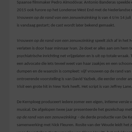
Spaanse filmmaker Pedro Almodóvar. Antonio Banderas speelde een 
2015 ook furore op het Londense West End met de Nederlandse mus
Vrouwen op de rand van een zenuwinzinking
is van 4 t/m 14 jul
is vandaag gestart; de cast wordt later bekend gemaakt.
Vrouwen op de rand van een zenuwzinking
speelt zich af in het 
verlaten is door haar minnaar Ivan. Ze doet er alles aan om hem 
psychiatrische inrichting net vrijgelaten en is uit op totale wraak. 
een advocate die iets teveel weet van haar zaakjes en een schoo
dumpen en de waanzin is compleet: vijf vrouwen op de rand van e
ontroerende voorstelling is van David Yazbek, die eerder onder a
Visit
een grote hit in New York heeft. Het script is van Jeffrey Lane
De Kernploeg produceert iedere zomer een eigen, intieme versie 
musical. De afgelopen twee jaar presenteerde het gezelschap met
op de rand van een zenuwzinking
– de derde productie van De K
samenwerking met Nick Fleuren. Rosite van der Woude leidt het ze