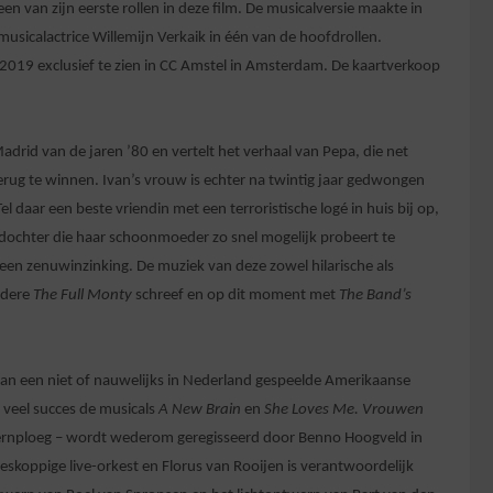
van zijn eerste rollen in deze film. De musicalversie maakte in
icalactrice Willemijn Verkaik in één van de hoofdrollen.
i 2019 exclusief te zien in CC Amstel in Amsterdam. De kaartverkoop
Madrid van de jaren ’80 en vertelt het verhaal van Pepa, die net
terug te winnen. Ivan’s vrouw is echter na twintig jaar gedwongen
Tel daar een beste vriendin met een terroristische logé in huis bij op,
ndochter die haar schoonmoeder zo snel mogelijk probeert te
en zenuwinzinking. De muziek van deze zowel hilarische als
ndere
The Full Monty
schreef en op dit moment met
The Band’s
.
van een niet of nauwelijks in Nederland gespeelde Amerikaanse
 veel succes de musicals
A New Brain
en
She Loves Me.
Vrouwen
ernploeg –
wordt wederom geregisseerd door Benno Hoogveld in
skoppige live-orkest en Florus van Rooijen is verantwoordelijk