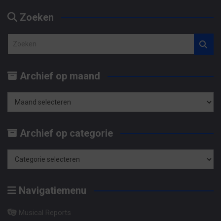
Zoeken
Z
o
e
Archief op maand
k
e
n
Archief
op
Archief op categorie
maand
Archief
op
Navigatiemenu
categorie
Musical Reports