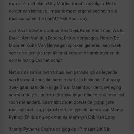
mijn all-time helden Guy Mortier mocht opvolgen. Het is
eerder een kleine rol, maar ik moet ergens beginnen als
musical acteur hé (lacht)” Erik Van Looy.
Jan Van Looveren, Jonas Van Geel, Koen Van Impe, Walter
Baele, Ann Van den Broeck, Dieter Verhaegen, Nordin De
Moor en Kobe Van Herwegen spraken gisteren, een week
voor de eigenlijke repetities af voor een hamburger en de
eerste lezing van het script.
Net als de film is het verhaal een parodie op de legende
van Koning Arthur, die samen met zijn bediende Patsy op
zoek gaat naar de Heilige Graal. Maar door de toevoeging
van van-de-pot-gerukte Broadway-parodieën is de musical
toch nét anders. Spamalot moet zowat de grappigste
musical ooit zijn, gekruid met de typisch humor van Monty
Python. En dus nu ook met de stem van Erik Van Looy.
‘Monty Python’s Spamalot’ ging op 17 maart 2005 in