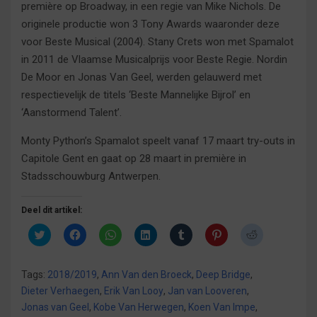
première op Broadway, in een regie van Mike Nichols. De
originele productie won 3 Tony Awards waaronder deze
voor Beste Musical (2004). Stany Crets won met Spamalot
in 2011 de Vlaamse Musicalprijs voor Beste Regie. Nordin
De Moor en Jonas Van Geel, werden gelauwerd met
respectievelijk de titels ‘Beste Mannelijke Bijrol’ en
‘Aanstormend Talent’.
Monty Python’s Spamalot speelt vanaf 17 maart try-outs in
Capitole Gent en gaat op 28 maart in première in
Stadsschouwburg Antwerpen.
Deel dit artikel:
K
K
K
K
K
K
K
l
l
l
l
l
l
l
i
i
i
i
i
i
i
k
k
k
k
k
k
k
o
o
o
o
o
o
o
Tags:
2018/2019
,
Ann Van den Broeck
,
Deep Bridge
,
m
m
m
m
m
m
m
t
t
t
o
o
o
t
Dieter Verhaegen
,
Erik Van Looy
,
Jan van Looveren
,
e
e
e
p
p
p
e
d
d
d
L
T
P
d
Jonas van Geel
,
Kobe Van Herwegen
,
Koen Van Impe
,
e
e
e
i
u
i
e