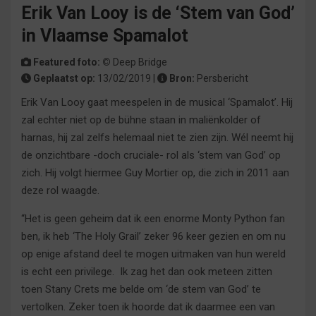
Erik Van Looy is de ‘Stem van God’
in Vlaamse Spamalot
Featured foto: ©
Deep Bridge
Geplaatst op:
13/02/2019 |
Bron:
Persbericht
Erik Van Looy gaat meespelen in de musical ‘Spamalot’. Hij
zal echter niet op de bühne staan in maliënkolder of
harnas, hij zal zelfs helemaal niet te zien zijn. Wél neemt hij
de onzichtbare -doch cruciale- rol als ‘stem van God’ op
zich. Hij volgt hiermee Guy Mortier op, die zich in 2011 aan
deze rol waagde.
“Het is geen geheim dat ik een enorme Monty Python fan
ben, ik heb ‘The Holy Grail’ zeker 96 keer gezien en om nu
op enige afstand deel te mogen uitmaken van hun wereld
is echt een privilege. Ik zag het dan ook meteen zitten
toen Stany Crets me belde om ‘de stem van God’ te
vertolken. Zeker toen ik hoorde dat ik daarmee een van