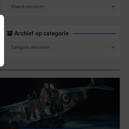
Archief
op
maand
Archief op categorie
Archief
op
categorie