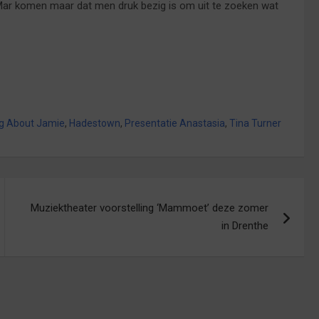
LaMar komen maar dat men druk bezig is om uit te zoeken wat
ng About Jamie
,
Hadestown
,
Presentatie Anastasia
,
Tina Turner
Muziektheater voorstelling ‘Mammoet’ deze zomer
in Drenthe