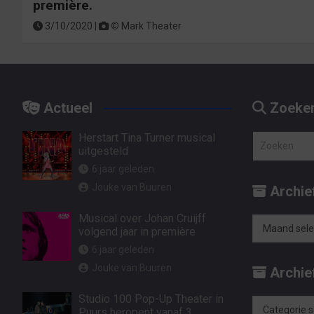
première.
3/10/2020 |
©
Mark Theater
Actueel
Zoeke
Herstart Tina Turner musical
Z
uitgesteld
o
6 jaar geleden
e
Jouke van Buuren
Archie
k
e
Musical over Johan Cruijff
n
volgend jaar in première
Archief
6 jaar geleden
op
Jouke van Buuren
Archief
maand
Studio 100 Pop-Up Theater in
Puurs heropent vanaf 3