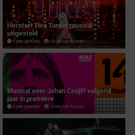
Herstart Tina Turner musical
uitgesteld
6 jaar geleden
Jouke van Buuren
Musical over Johan Cruijff volgend
jaar in première
6 jaar geleden
Jouke van Buuren