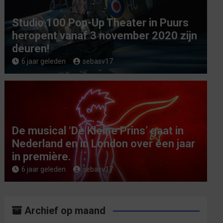
Studio 100 Pop-Up Theater in Puurs
heropent vanaf 3 november 2020 zijn
deuren!
6 jaar geleden
sebasv17
De musical ‘De Kleine Prins’ gaat in
Nederland en in London over een jaar
in première.
6 jaar geleden
sebasv17
Archief op maand