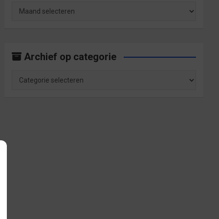
Archief
op
maand
Archief op categorie
Archief
op
categorie