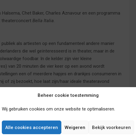
ns Halsema, Chet Baker, Charles Aznavour en een programma
t theaterconcert
Bella Italia
.
 publiek als artiesten op een fundamenteel andere manier
erlanders die wel geïnteresseerd is in theater, maar in de
lwaardige foodbar. In de kelder zijn vier kleine
enres) van 20 minuten die vier keer op een avond wordt
stellingen een of meerdere hapjes en drankjes consumeren in
ij of zij bezoekt, hoe laat zijn/haar ideale theateravond
uren. Kortom: Theater On Demand. Daarnaast biedt
Beheer cookie toestemming
g hun kunsten willen laten zien aan publiek, maar geen
Wij gebruiken cookies om onze website te optimaliseren.
Alle cookies accepteren
Weigeren
Bekijk voorkeuren