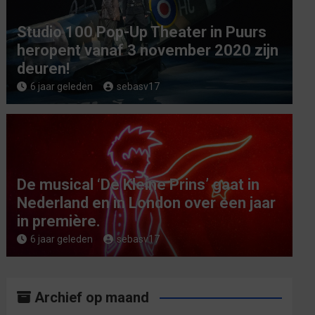
Studio 100 Pop-Up Theater in Puurs
heropent vanaf 3 november 2020 zijn
deuren!
6 jaar geleden
sebasv17
De musical ‘De Kleine Prins’ gaat in
Nederland en in London over een jaar
in première.
6 jaar geleden
sebasv17
Archief op maand