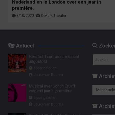
Nederland en in London over een jaar in
première.
3/10/2020 |
©
Mark Theater
Actueel
Zoeke
Herstart Tina Turner musical
Z
uitgesteld
o
6 jaar geleden
e
Jouke van Buuren
Archie
k
e
Musical over Johan Cruijff
n
volgend jaar in première
Archief
6 jaar geleden
op
Jouke van Buuren
Archief
maand