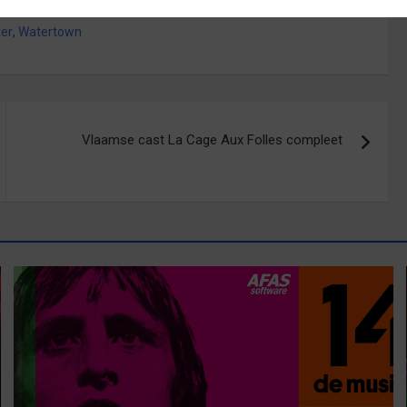
er
,
Watertown
Vlaamse cast La Cage Aux Folles compleet