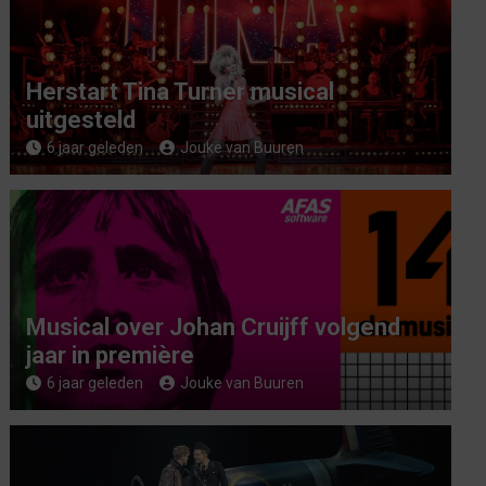
Herstart Tina Turner musical
uitgesteld
6 jaar geleden
Jouke van Buuren
Musical over Johan Cruijff volgend
jaar in première
6 jaar geleden
Jouke van Buuren