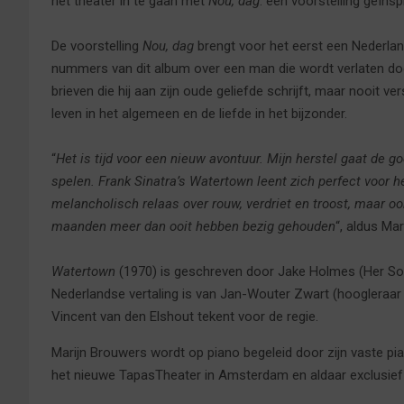
het theater in te gaan met
Nou, dag
: een voorstelling geïns
De voorstelling
Nou, dag
brengt voor het eerst een Nederlan
nummers van dit album over een man die wordt verlaten doo
brieven die hij aan zijn oude geliefde schrijft, maar nooit ver
leven in het algemeen en de liefde in het bijzonder.
“
Het is tijd voor een nieuw avontuur. Mijn herstel gaat de g
spelen. Frank Sinatra’s Watertown leent zich perfect voor h
melancholisch relaas over rouw, verdriet en troost, maar o
maanden meer dan ooit hebben bezig gehouden
“, aldus Ma
Watertown
(1970) is geschreven door Jake Holmes (Her So
Nederlandse vertaling is van Jan-Wouter Zwart (hoogleraar 
Vincent van den Elshout tekent voor de regie.
Marijn Brouwers wordt op piano begeleid door zijn vaste pia
het nieuwe TapasTheater in Amsterdam en aldaar exclusief 