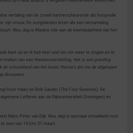
pireerd op Frank Sinatra’ s vergeten meesterwerk
Watertown
.
dse vertaling van de zowel hartverscheurende als hoopvolle
r zijn vrouw. De songteksten lezen als een verzameling
stuurt.
Nou, dag
is Marijns ode aan de kwetsbaarheid van het
oede kant op en ik heb heel veel zin om weer te zingen en te
et maken van een theatervoorstelling. Het is een prachtig
ok de schoonheid van het leven; thema’s die me de afgelopen
rijn Brouwers.
ng/Voor Haar) en Bob Gaudio (The Four Seasons). De
algemene Letteren aan de Rijksuniversiteit Groningen) en
nist Marc-Peter van Dijk.
Nou, dag
is speciaal ontwikkeld voor
te zien van 14 t/m 31 maart.