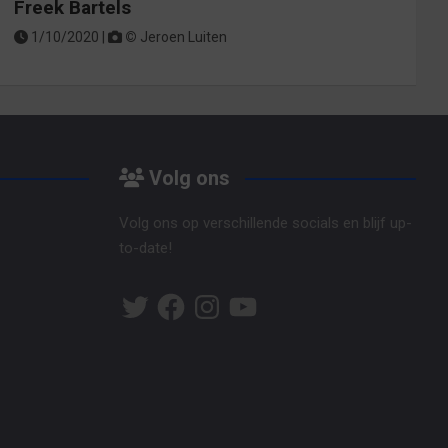
Freek Bartels
1/10/2020 |
©
Jeroen Luiten
Volg ons
Volg ons op verschillende socials en blijf up-
to-date!
Twitter
Facebook
Instagram
YouTube