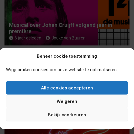
Musical over Johan Cruijff volgend jaar in
première
6 jaar geleden
Jouke van Buuren
Beheer cookie toestemming
Wij gebruiken cookies om onze website te optimaliseren.
Alle cookies accepteren
Studio 100 Pop-Up Theater in Puurs heropent
vanaf 3 november 2020 zijn deuren!
Weigeren
6 jaar geleden
sebasv17
Bekijk voorkeuren