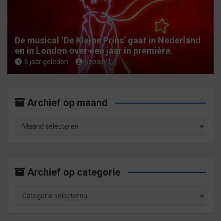
De musical ‘De Kleine Prins’ gaat in Nederland
en in London over een jaar in première.
6 jaar geleden
sebasv17
Archief op maand
Archief
op
maand
Archief op categorie
Archief
op