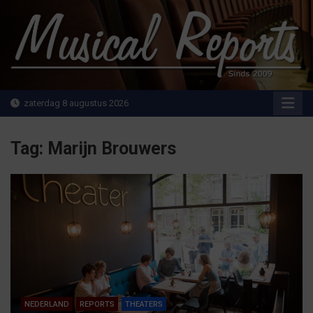
Ga
naar
de
inhoud
MusicalReports.nl
Sinds 2009
zaterdag 8 augustus 2026
Tag:
Marijn Brouwers
NEDERLAND
REPORTS
THEATERS