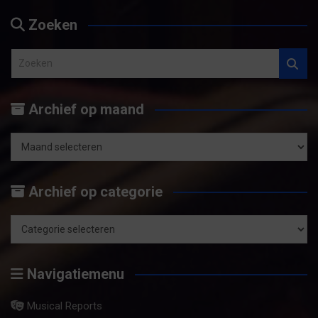
Zoeken
Z
o
e
Archief op maand
k
e
n
Archief
op
Archief op categorie
maand
Archief
op
Navigatiemenu
categorie
Musical Reports