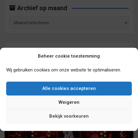
Archief op maand
Archief
op
maand
Archief op categorie
Beheer cookie toestemming
Wij gebruiken cookies om onze website te optimaliseren.
Archief
op
categorie
Alle cookies accepteren
Mogelijk ook interessant
Weigeren
Bekijk voorkeuren