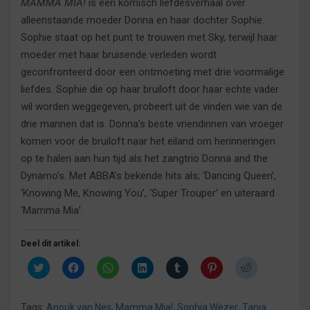
MAMMA MIA!
is een komisch liefdesverhaal over
alleenstaande moeder Donna en haar dochter Sophie.
Sophie staat op het punt te trouwen met Sky, terwijl haar
moeder met haar bruisende verleden wordt
geconfronteerd door een ontmoeting met drie voormalige
liefdes. Sophie die op haar bruiloft door haar echte vader
wil worden weggegeven, probeert uit de vinden wie van de
drie mannen dat is. Donna’s beste vriendinnen van vroeger
komen voor de bruiloft naar het eiland om herinneringen
op te halen aan hun tijd als het zangtrio Donna and the
Dynamo’s. Met ABBA’s bekende hits als; ‘Dancing Queen’,
‘Knowing Me, Knowing You’, ‘Super Trouper’ en uiteraard
‘Mamma Mia’.
Deel dit artikel:
K
K
K
K
K
K
K
l
l
l
l
l
l
l
i
i
i
i
i
i
i
k
k
k
k
k
k
k
o
o
o
o
o
o
o
Tags:
Anouk van Nes
,
Mamma Mia!
,
Sophia Wezer
,
Tanja