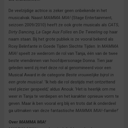
De veelzijdige actrice is zeker geen onbekende in het
musicalvak. Naast
MAMMA MIA!
(Stage Entertainment,
seizoen 2009/2010) heeft ze ook grote musicals als
CATS
,
Dirty Dancing
,
La Cage Aux Folles
en
De Tweeling
op haar
naam staan. Bij het grote publiek is ze vooral bekend als
Roxy Belinfante in Goede Tijden Slechte Tijden. In
MAMMA
MIA!
speelt ze wederom de rol van Tanja, één van de twee
beste vriendinnen van hoofdpersonage Donna. Tien jaar
geleden werd zij met deze rol al genomineerd voor een
Musical Award in de categorie
Beste vrouwelijke bijrol in
een grote musical
. ‘Ik heb die rol destijds met ontzettend
veel plezier gespeeld,’ aldus Anouk. ‘Het is heerlijk om me
weer in Tanja te verdiepen en het karakter opnieuw vorm te
geven. Maar ik ben vooral erg blij en trots dat ik onderdeel
ga uitmaken van deze fantastische
MAMMA MIA!
-familie!’
Over
MAMMA MIA!