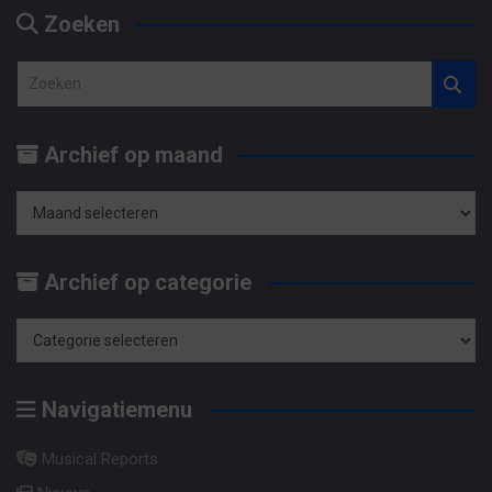
Zoeken
Z
o
e
Archief op maand
k
e
n
Archief
op
Archief op categorie
maand
Archief
op
Navigatiemenu
categorie
Musical Reports