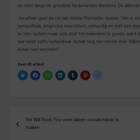
en reist langs de grootste Nederlandse theaters. De allereer
Jonathan gaat de rol van dokter Pomatter spelen. ‘Het is ee
sympathiek, enigszins neurotisch, onhandig en met een eigen
te zien lachen maar ook stof tot nadenken te geven, want de
wie weet zelfs herkenbaar. Ik heb nog niet eerder met Wille
ik kan niet wachten!’
Deel dit artikel:
K
K
K
K
K
K
K
l
l
l
l
l
l
l
i
i
i
i
i
i
i
k
k
k
k
k
k
k
o
o
o
o
o
o
o
m
m
m
m
m
m
m
t
t
t
o
o
o
t
e
e
e
p
p
p
e
d
d
d
L
T
P
d
Bericht
e
e
e
i
u
i
e
l
l
l
n
m
n
l
e
e
e
k
b
t
e
We Will Rock You weet alleen vocaal indruk te
navigatie
n
n
n
e
l
e
n
m
o
o
d
r
r
m
maken
e
p
p
I
t
e
e
t
F
W
n
e
s
t
T
a
h
t
d
t
R