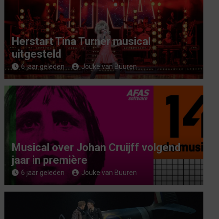
Herstart Tina Turner musical
uitgesteld
6 jaar geleden
Jouke van Buuren
Musical over Johan Cruijff volgend
jaar in première
6 jaar geleden
Jouke van Buuren