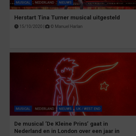
n
n
n
n
)
e
d
MUSICAL
NEDERLAND
NIEUWS
d
d
d
d
n
)
)
)
)
)
d
)
Herstart Tina Turner musical uitgesteld
15/10/2020 |
©
Manuel Harlan
MUSICAL
NEDERLAND
NIEUWS
UK / WEST END
De musical ‘De Kleine Prins’ gaat in
Nederland en in London over een jaar in