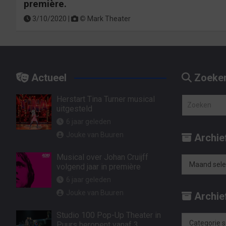
première.
3/10/2020 |
©
Mark Theater
Actueel
Zoeke
Herstart Tina Turner musical
Z
uitgesteld
o
6 jaar geleden
e
Jouke van Buuren
Archie
k
e
Musical over Johan Cruijff
n
volgend jaar in première
Archief
6 jaar geleden
op
Jouke van Buuren
Archief
maand
Studio 100 Pop-Up Theater in
Puurs heropent vanaf 3