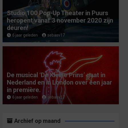
Studio 100 Pop-Up Theater in Puurs
heropent vanaf 3 november 2020 zijn
deuren!
6 jaar geleden
sebasv17
De musical ‘De Kleine Prins’ gaat in
Nederland en in London over een jaar
in première.
6 jaar geleden
sebasv17
Archief op maand