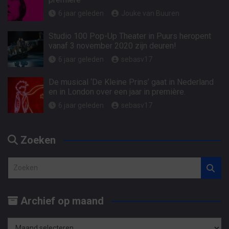
6 jaar geleden
Jouke van Buuren
Studio 100 Pop-Up Theater in Puurs heropent
vanaf 3 november 2020 zijn deuren!
6 jaar geleden
sebasv17
De musical ‘De Kleine Prins’ gaat in Nederland
en in London over een jaar in première.
6 jaar geleden
sebasv17
Zoeken
Z
o
e
Archief op maand
k
e
n