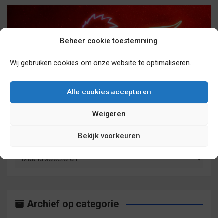
Beheer cookie toestemming
Wij gebruiken cookies om onze website te optimaliseren.
De musical ‘De Kleine Prins’ gaat in Nederland
en in London over een jaar in première.
Alle cookies accepteren
6 jaar geleden
sebasv17
Weigeren
Archief op maand
Bekijk voorkeuren
Archief
op
maand
Archief op categorie