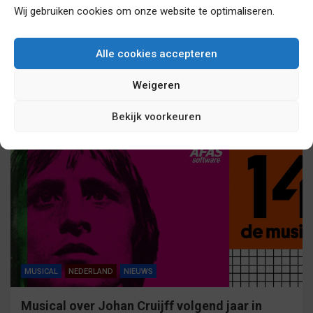
Wij gebruiken cookies om onze website te optimaliseren.
Alle cookies accepteren
MUSICAL
NEDERLAND
NIEUWS
Weigeren
Herstart Tina Turner musical uitgesteld
15/10/2020 |
©
Manuel Harlan
Bekijk voorkeuren
MUSICAL
NEDERLAND
NIEUWS
Musical over Johan Cruijff volgend jaar in