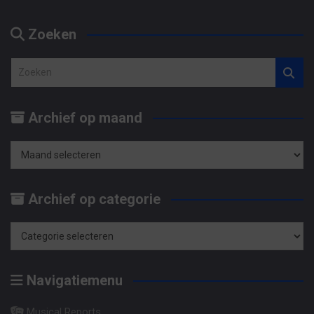
Zoeken
Z
o
e
Archief op maand
k
e
n
Archief
op
Archief op categorie
maand
Archief
op
Navigatiemenu
categorie
Musical Reports