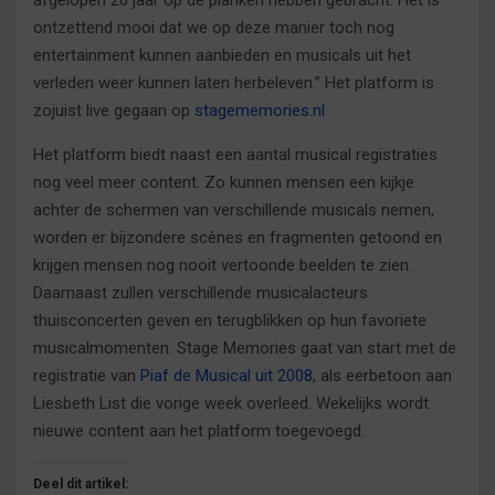
afgelopen 20 jaar op de planken hebben gebracht. Het is
ontzettend mooi dat we op deze manier toch nog
entertainment kunnen aanbieden en musicals uit het
verleden weer kunnen laten herbeleven.” Het platform is
zojuist live gegaan op
stagememories.nl
Het platform biedt naast een aantal musical registraties
nog veel meer content. Zo kunnen mensen een kijkje
achter de schermen van verschillende musicals nemen,
worden er bijzondere scènes en fragmenten getoond en
krijgen mensen nog nooit vertoonde beelden te zien.
Daarnaast zullen verschillende musicalacteurs
thuisconcerten geven en terugblikken op hun favoriete
musicalmomenten. Stage Memories gaat van start met de
registratie van
Piaf de Musical uit 2008
, als eerbetoon aan
Liesbeth List die vorige week overleed. Wekelijks wordt
nieuwe content aan het platform toegevoegd.
Deel dit artikel: