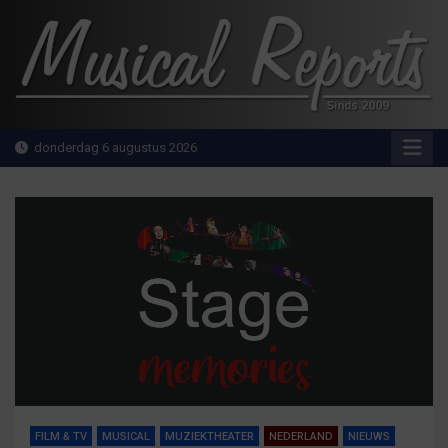
Ga
naar
de
inhoud
MusicalReports.nl
Sinds 2009
donderdag 6 augustus 2026
FILM & TV
MUSICAL
MUZIEKTHEATER
NEDERLAND
NIEUWS