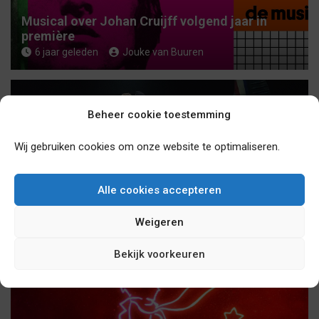
Musical over Johan Cruijff volgend jaar in
première
6 jaar geleden
Jouke van Buuren
Beheer cookie toestemming
Wij gebruiken cookies om onze website te optimaliseren.
Studio 100 Pop-Up Theater in Puurs heropent
Alle cookies accepteren
vanaf 3 november 2020 zijn deuren!
6 jaar geleden
sebasv17
Weigeren
Bekijk voorkeuren