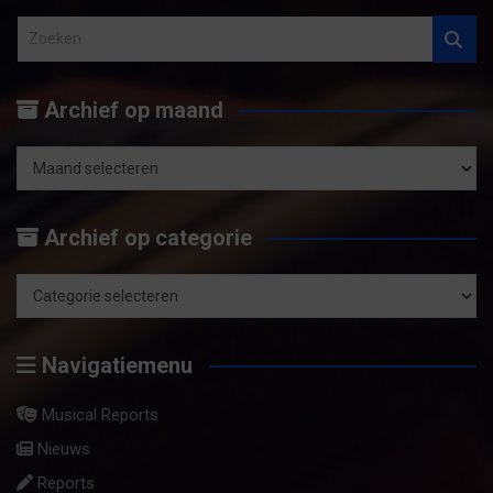
Z
o
e
Archief op maand
k
e
n
Archief
op
Archief op categorie
maand
Archief
op
Navigatiemenu
categorie
Musical Reports
Nieuws
Reports