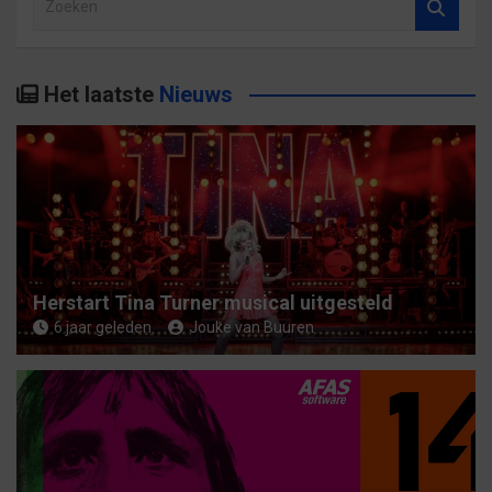
o
e
k
Het laatste
Nieuws
e
n
Herstart Tina Turner musical uitgesteld
6 jaar geleden
Jouke van Buuren