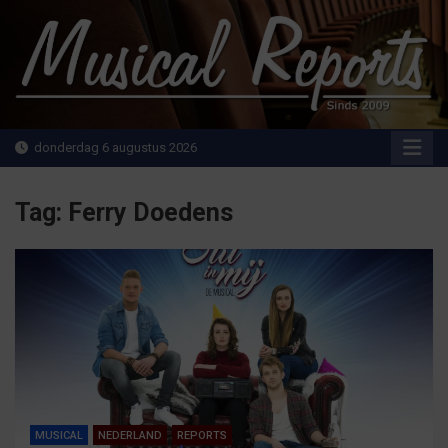
Ga
naar
de
inhoud
MusicalReports.nl
Sinds 2009
donderdag 6 augustus 2026
Tag:
Ferry Doedens
MUSICAL
NEDERLAND
REPORTS