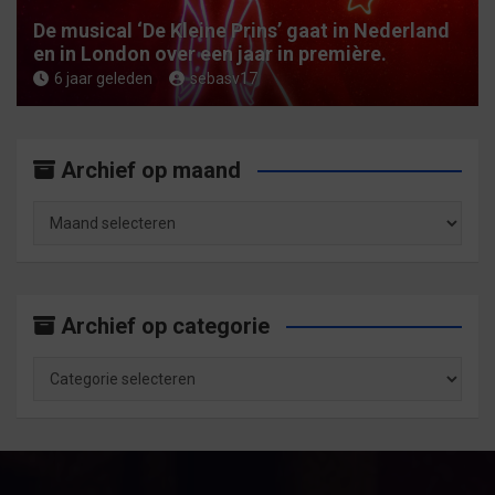
De musical ‘De Kleine Prins’ gaat in Nederland
en in London over een jaar in première.
6 jaar geleden
sebasv17
Archief op maand
Archief
op
maand
Archief op categorie
Archief
op
categorie