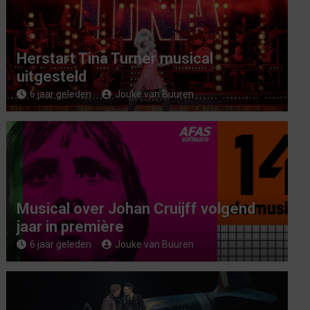
Herstart Tina Turner musical
uitgesteld
6 jaar geleden
Jouke van Buuren
Musical over Johan Cruijff volgend
jaar in première
6 jaar geleden
Jouke van Buuren