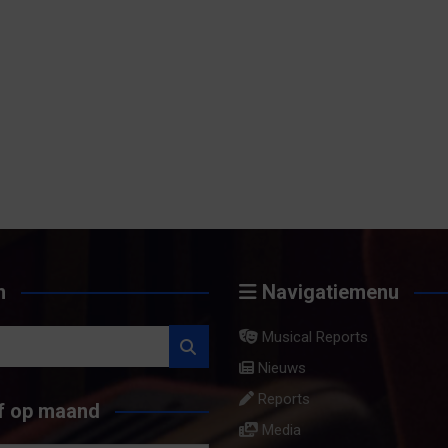
n
Navigatiemenu
Musical Reports
Nieuws
Reports
f op maand
Media