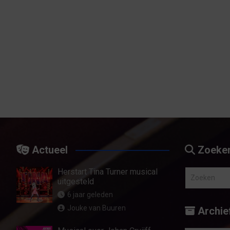
Actueel
Zoeke
Herstart Tina Turner musical
Z
uitgesteld
o
6 jaar geleden
e
Jouke van Buuren
Archie
k
e