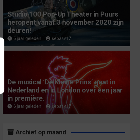
Studio 100 Pop-Up Theater in Puurs
heropent vanaf 3 november 2020 zijn
deuren!
6 jaar geleden
sebasv17
De musical ‘De Kleine Prins’ gaat in
Nederland en in London over een jaar
in première.
6 jaar geleden
sebasv17
Archief op maand