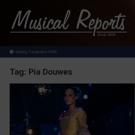
Ga
naar
de
inhoud
MusicalReports.nl
Sinds 2009
vrijdag 7 augustus 2026
Tag:
Pia Douwes