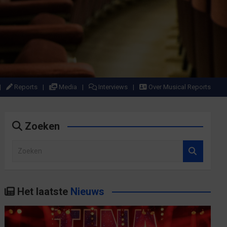
Reports
Media
Interviews
Over Musical Reports
Zoeken
Z
o
e
k
Het laatste
Nieuws
e
n