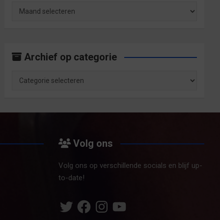
Archief
op
maand
Archief op categorie
Archief
op
categorie
Volg ons
Volg ons op verschillende socials en blijf up-
to-date!
Twitter
Facebook
Instagram
YouTube