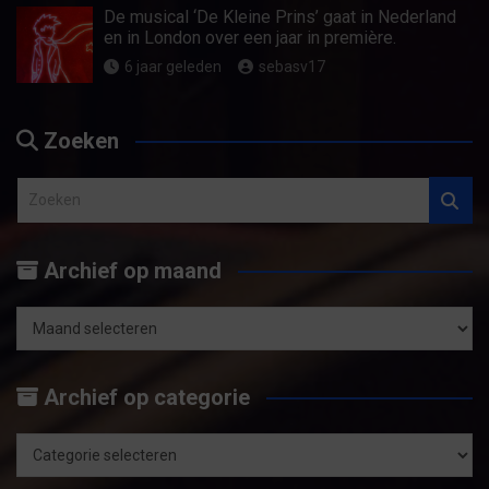
De musical ‘De Kleine Prins’ gaat in Nederland
en in London over een jaar in première.
6 jaar geleden
sebasv17
Zoeken
Z
o
e
Archief op maand
k
e
n
Archief
op
Archief op categorie
maand
Archief