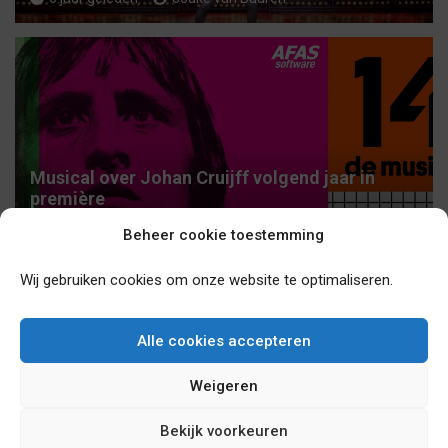
Musical over Johan Cruijff volgend jaar in
première
6 jaar geleden
Jouke van Buuren
Beheer cookie toestemming
Wij gebruiken cookies om onze website te optimaliseren.
Alle cookies accepteren
Weigeren
Studio 100 Pop-Up Theater in Puurs heropent
vanaf 3 november 2020 zijn deuren!
Bekijk voorkeuren
6 jaar geleden
sebasv17