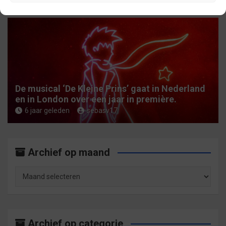
De musical ‘De Kleine Prins’ gaat in Nederland
en in London over een jaar in première.
6 jaar geleden
sebasv17
Archief op maand
Archief
op
maand
Archief op categorie