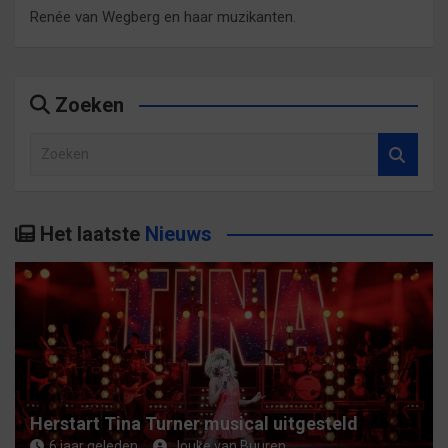
Renée van Wegberg en haar muzikanten.
Zoeken
Z
o
e
k
Het laatste
Nieuws
e
n
Herstart Tina Turner musical uitgesteld
6 jaar geleden
Jouke van Buuren