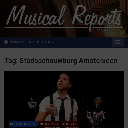
Ga
naar
de
inhoud
MusicalReports.nl
Sinds 2009
zaterdag 8 augustus 2026
Tag:
Stadsschouwburg Amstelveen
MUZIEKTHEATER
NEDERLAND
REPORTS