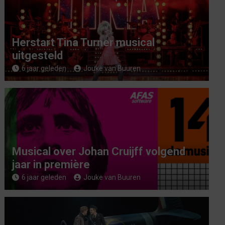
Herstart Tina Turner musical
uitgesteld
6 jaar geleden
Jouke van Buuren
Musical over Johan Cruijff volgend
jaar in première
6 jaar geleden
Jouke van Buuren