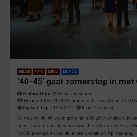
BELGIË
FOTO
MEDIA
MUSICAL
’40-45′ gaat zomerstop in me
Featured foto: ©
Sebas van Buuren
Gezien:
10/06/2019:
Persmoment
te
Puurs
(Studio 100 Po
Geplaatst op:
14/06/2019 |
Bron:
Persbericht
De musical 40-45 is een grote hit in België. Niet alleen de
goed. Daarom ontvingen componisten Will Tura en Steve Wi
10.000 exemplaren van dit unieke castalbum. Op maandag 10