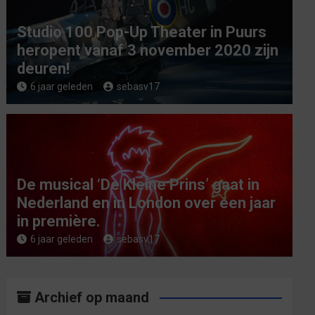
Studio 100 Pop-Up Theater in Puurs
heropent vanaf 3 november 2020 zijn
deuren!
6 jaar geleden
sebasv17
De musical ‘De Kleine Prins’ gaat in
Nederland en in London over een jaar
in première.
6 jaar geleden
sebasv17
Archief op maand