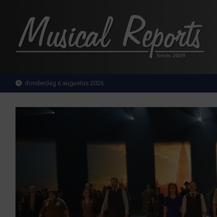
Ga
naar
de
inhoud
MusicalReports.nl
Sinds 2009
donderdag 6 augustus 2026