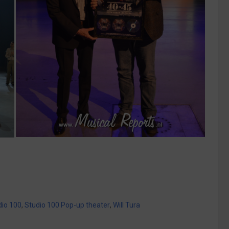
dio 100
,
Studio 100 Pop-up theater
,
Will Tura