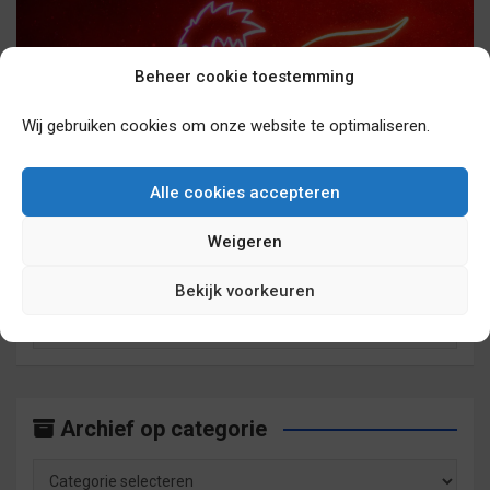
Beheer cookie toestemming
Wij gebruiken cookies om onze website te optimaliseren.
De musical ‘De Kleine Prins’ gaat in Nederland
en in London over een jaar in première.
6 jaar geleden
sebasv17
Alle cookies accepteren
Weigeren
Archief op maand
Bekijk voorkeuren
Archief
op
maand
Archief op categorie