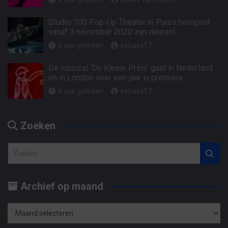
Studio 100 Pop-Up Theater in Puurs heropent
vanaf 3 november 2020 zijn deuren!
6 jaar geleden
sebasv17
De musical ‘De Kleine Prins’ gaat in Nederland
en in London over een jaar in première.
6 jaar geleden
sebasv17
Zoeken
Z
o
e
Archief op maand
k
e
n
Archief