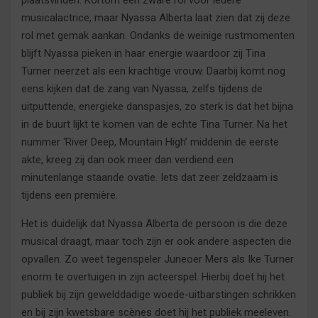
plaatsvinden. Kortom een zware rol voor iedere
musicalactrice, maar Nyassa Alberta laat zien dat zij deze
rol met gemak aankan. Ondanks de weinige rustmomenten
blijft Nyassa pieken in haar energie waardoor zij Tina
Turner neerzet als een krachtige vrouw. Daarbij komt nog
eens kijken dat de zang van Nyassa, zelfs tijdens de
uitputtende, energieke danspasjes, zo sterk is dat het bijna
in de buurt lijkt te komen van de echte Tina Turner. Na het
nummer ‘River Deep, Mountain High’ middenin de eerste
akte, kreeg zij dan ook meer dan verdiend een
minutenlange staande ovatie. Iets dat zeer zeldzaam is
tijdens een première.
Het is duidelijk dat Nyassa Alberta de persoon is die deze
musical draagt, maar toch zijn er ook andere aspecten die
opvallen. Zo weet tegenspeler Juneoer Mers als Ike Turner
enorm te overtuigen in zijn acteerspel. Hierbij doet hij het
publiek bij zijn gewelddadige woede-uitbarstingen schrikken
en bij zijn kwetsbare scènes doet hij het publiek meeleven.