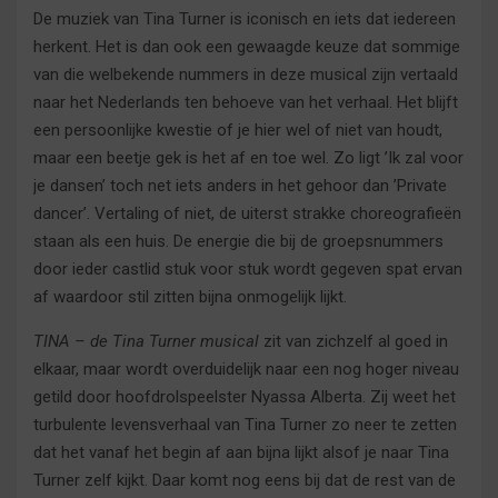
De muziek van Tina Turner is iconisch en iets dat iedereen
herkent. Het is dan ook een gewaagde keuze dat sommige
van die welbekende nummers in deze musical zijn vertaald
naar het Nederlands ten behoeve van het verhaal. Het blijft
een persoonlijke kwestie of je hier wel of niet van houdt,
maar een beetje gek is het af en toe wel. Zo ligt ’Ik zal voor
je dansen’ toch net iets anders in het gehoor dan ’Private
dancer’. Vertaling of niet, de uiterst strakke choreografieën
staan als een huis. De energie die bij de groepsnummers
door ieder castlid stuk voor stuk wordt gegeven spat ervan
af waardoor stil zitten bijna onmogelijk lijkt.
TINA – de Tina Turner musical
zit van zichzelf al goed in
elkaar, maar wordt overduidelijk naar een nog hoger niveau
getild door hoofdrolspeelster Nyassa Alberta. Zij weet het
turbulente levensverhaal van Tina Turner zo neer te zetten
dat het vanaf het begin af aan bijna lijkt alsof je naar Tina
Turner zelf kijkt. Daar komt nog eens bij dat de rest van de