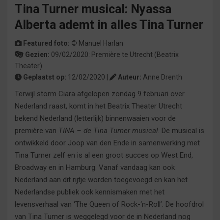
Tina Turner musical: Nyassa
Alberta ademt in alles Tina Turner
Featured foto: ©
Manuel Harlan
Gezien:
09/02/2020:
Première
te
Utrecht
(Beatrix
Theater)
Geplaatst op:
12/02/2020 |
Auteur:
Anne Drenth
Terwijl storm Ciara afgelopen zondag 9 februari over
Nederland raast, komt in het Beatrix Theater Utrecht
bekend Nederland (letterlijk) binnenwaaien voor de
première van
TINA – de Tina Turner musical
. De musical is
ontwikkeld door Joop van den Ende in samenwerking met
Tina Turner zelf en is al een groot succes op West End,
Broadway en in Hamburg. Vanaf vandaag kan ook
Nederland aan dit rijtje worden toegevoegd en kan het
Nederlandse publiek ook kennismaken met het
levensverhaal van ‘The Queen of Rock-‘n-Roll’. De hoofdrol
van Tina Turner is weggelegd voor de in Nederland nog