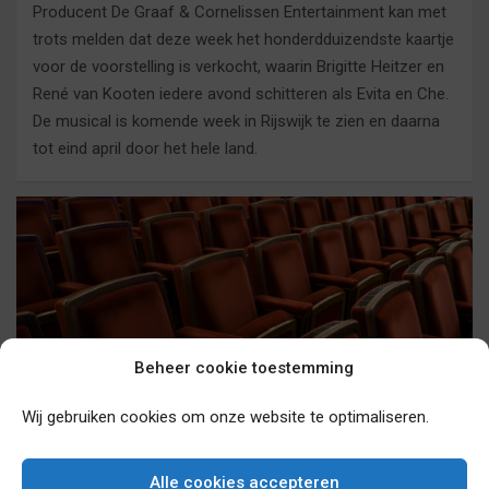
Producent De Graaf & Cornelissen Entertainment kan met
trots melden dat deze week het honderdduizendste kaartje
voor de voorstelling is verkocht, waarin Brigitte Heitzer en
René van Kooten iedere avond schitteren als Evita en Che.
De musical is komende week in Rijswijk te zien en daarna
tot eind april door het hele land.
Beheer cookie toestemming
NEDERLAND
OVERIGE
REPORTS
Wij gebruiken cookies om onze website te optimaliseren.
Internationale insteek openingsact Musical
Awards 2019
Alle cookies accepteren