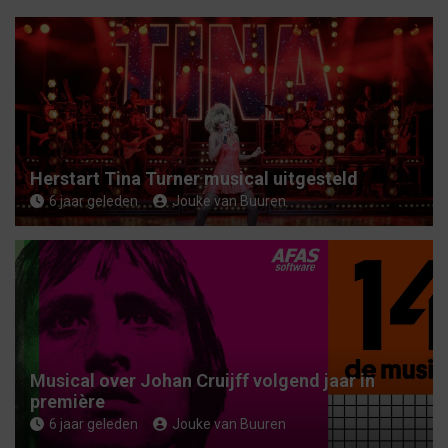
e
n
Herstart Tina Turner musical uitgesteld
6 jaar geleden
Jouke van Buuren
Musical over Johan Cruijff volgend jaar in
première
6 jaar geleden
Jouke van Buuren