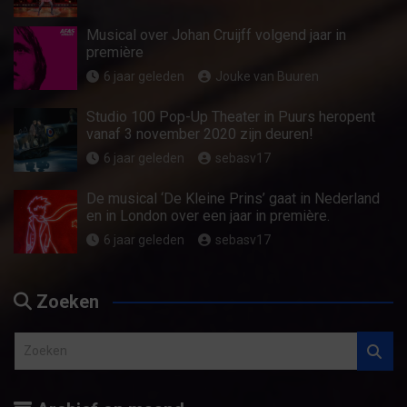
Musical over Johan Cruijff volgend jaar in
première
6 jaar geleden
Jouke van Buuren
Studio 100 Pop-Up Theater in Puurs heropent
vanaf 3 november 2020 zijn deuren!
6 jaar geleden
sebasv17
De musical ‘De Kleine Prins’ gaat in Nederland
en in London over een jaar in première.
6 jaar geleden
sebasv17
Zoeken
Z
o
e