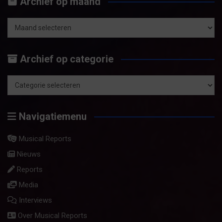
Archief op maand
k
e
n
Archief
op
Archief op categorie
maand
Archief
op
Navigatiemenu
categorie
Musical Reports
Nieuws
Reports
Media
Interviews
Over Musical Reports